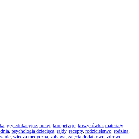
ka
,
gry edukacyjne
,
hokej
,
korepetycje
,
koszykówka
,
materiały
odnia
,
psychologia dziecięca
,
rajdy
,
recepty
,
rodzicielstwo
,
rodzina
,
wanie
,
wiedza medyczna
,
zabawa
,
zajęcia dodatkowe
,
zdrowe