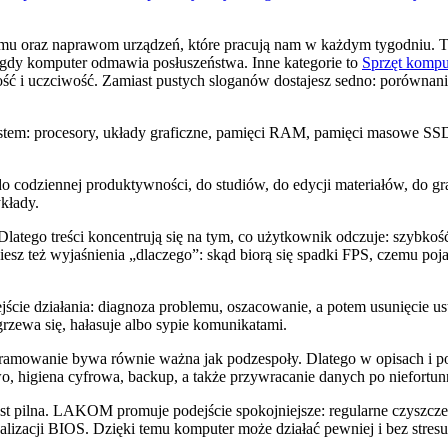
oraz naprawom urządzeń, które pracują nam w każdym tygodniu. To 
, gdy komputer odmawia posłuszeństwa. Inne kategorie to
Sprzęt komp
ć i uczciwość. Zamiast pustych sloganów dostajesz sedno: porównani
tem: procesory, układy graficzne, pamięci RAM, pamięci masowe SSD,
do codziennej produktywności, do studiów, do edycji materiałów, do gr
kłady.
latego treści koncentrują się na tym, co użytkownik odczuje: szybkość
z też wyjaśnienia „dlaczego”: skąd biorą się spadki FPS, czemu poja
cie działania: diagnoza problemu, oszacowanie, a potem usunięcie us
grzewa się, hałasuje albo sypie komunikatami.
owanie bywa równie ważna jak podzespoły. Dlatego w opisach i porad
o, higiena cyfrowa, backup, a także przywracanie danych po niefortu
st pilna. LAKOM promuje podejście spokojniejsze: regularne czyszczen
lizacji BIOS. Dzięki temu komputer może działać pewniej i bez stresu