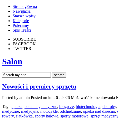
Strona główna
Nawigacja
Starsze wpisy
Kategorie
Polecamy
Spis Treści
SUBSCRIBE
FACEBOOK
TWITTER
Salon
Nowości i premiery sprzętu
Posted by admin
Posted on lut - 6 - 2026
Możliwość komentowania
N
Tagi:
apteka
,
badania genetyczne
,
biegacze
,
biotechnologia
,
choroby
,
medyczne
,
medycyna
,
motocykle
,
odchudzanie
,
opieka nad dziećmi
,
rowery
,
siatkówka
,
sporty halowe
,
sporty motorowe
,
sprzęt medyczn