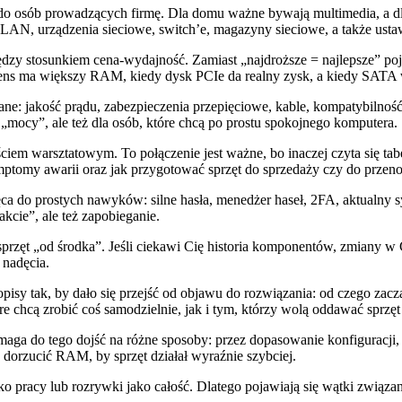
osób prowadzących firmę. Dla domu ważne bywają multimedia, a dla pr
i, LAN, urządzenia sieciowe, switch’e, magazyny sieciowe, a także ust
y stosunkiem cena-wydajność. Zamiast „najdroższe = najlepsze” pojaw
 sens ma większy RAM, kiedy dysk PCIe da realny zysk, a kiedy SATA 
e: jakość prądu, zabezpieczenia przepięciowe, kable, kompatybilność
 „mocy”, ale też dla osób, które chcą po prostu spokojnego komputera.
em warsztatowym. To połączenie jest ważne, bo inaczej czyta się tabe
symptomy awarii oraz jak przygotować sprzęt do sprzedaży czy do przeno
 do prostych nawyków: silne hasła, menedżer haseł, 2FA, aktualny sy
kcie”, ale też zapobieganie.
 sprzęt „od środka”. Jeśli ciekawi Cię historia komponentów, zmiany 
 nadęcia.
y tak, by dało się przejść od objawu do rozwiązania: od czego zacząć,
e chcą zrobić coś samodzielnie, jak i tym, którzy wolą oddawać sprzę
 do tego dojść na różne sposoby: przez dopasowanie konfiguracji, p
dorzucić RAM, by sprzęt działał wyraźnie szybciej.
pracy lub rozrywki jako całość. Dlatego pojawiają się wątki związan