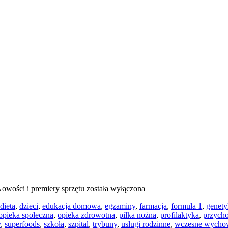
owości i premiery sprzętu
została wyłączona
dieta
,
dzieci
,
edukacja domowa
,
egzaminy
,
farmacja
,
formuła 1
,
genety
opieka społeczna
,
opieka zdrowotna
,
piłka nożna
,
profilaktyka
,
przych
y
,
superfoods
,
szkoła
,
szpital
,
trybuny
,
usługi rodzinne
,
wczesne wycho