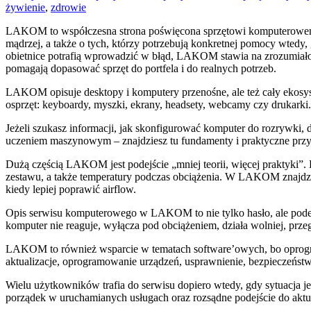
żywienie
,
zdrowie
LAKOM to współczesna strona poświęcona sprzętowi komputerowemu 
mądrzej, a także o tych, którzy potrzebują konkretnej pomocy wtedy
obietnice potrafią wprowadzić w błąd, LAKOM stawia na zrozumiałoś
pomagają dopasować sprzęt do portfela i do realnych potrzeb.
LAKOM opisuje desktopy i komputery przenośne, ale też cały ekosys
osprzęt: keyboardy, myszki, ekrany, headsety, webcamy czy drukarki.
Jeżeli szukasz informacji, jak skonfigurować komputer do rozrywki, 
uczeniem maszynowym – znajdziesz tu fundamenty i praktyczne przy
Dużą częścią LAKOM jest podejście „mniej teorii, więcej praktyki”. D
zestawu, a także temperatury podczas obciążenia. W LAKOM znajdzies
kiedy lepiej poprawić airflow.
Opis serwisu komputerowego w LAKOM to nie tylko hasło, ale podejś
komputer nie reaguje, wyłącza pod obciążeniem, działa wolniej, prze
LAKOM to również wsparcie w tematach software’owych, bo oprogram
aktualizacje, oprogramowanie urządzeń, usprawnienie, bezpieczeństw
Wielu użytkowników trafia do serwisu dopiero wtedy, gdy sytuacja je
porządek w uruchamianych usługach oraz rozsądne podejście do aktua