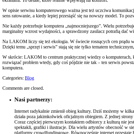
ekranami. To detale, które realnie wpływają na komfort.
W opisie serwisu komputerowego ważna jest też uczciwa komunikacja
sens ratowanie, a kiedy lepiej przesiąść się na nowszy model. To po
Nie każdy potrzebuje komputera „najmocniejszego”. Wielu potrzebu
marginalny wzrost wydajności, a sprawdzony zasilacz potrafią dać wi
Na LAKOM liczy się też ekologia. W świecie rosnących cen prądu wart
Dzięki temu „sprzęt i serwis” stają się nie tylko tematem technicznym
W skrócie: LAKOM to centrum praktycznej wiedzy o komputerach, któr
rozwiązać problem wtedy, gdy coś pójdzie nie tak – ten serwis powst
komputera.
Categories:
Blog
Comments are closed.
Nasi partnerzy:
Internet radykalnie zmienił obieg kultury. Dziś możemy w kilka
działa poza jakimkolwiek oficjalnym obiegiem. Z jednej strony
Coraz częściej pierwszym kontaktem odbiorcy z kulturą nie jest
spektakli, grafiki i ilustracje. Dla wielu artystów obecność w s
platformy crowdfundingowe. Równocześnie internet przestaje by