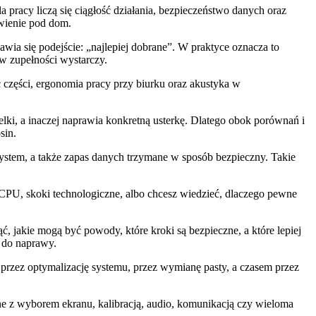
acy liczą się ciągłość działania, bezpieczeństwo danych oraz
awienie pod dom.
ia się podejście: „najlepiej dobrane”. W praktyce oznacza to
w zupełności wystarczy.
 części, ergonomia pracy przy biurku oraz akustyka w
lki, a inaczej naprawia konkretną usterkę. Dlatego obok porównań i
sin.
stem, a także zapas danych trzymane w sposób bezpieczny. Takie
w CPU, skoki technologiczne, albo chcesz wiedzieć, dlaczego pewne
 jakie mogą być powody, które kroki są bezpieczne, a które lepiej
t do naprawy.
rzez optymalizację systemu, przez wymianę pasty, a czasem przez
e z wyborem ekranu, kalibracją, audio, komunikacją czy wieloma