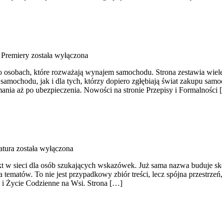
 Premiery
została wyłączona
 o osobach, które rozważają wynajem samochodu. Strona zestawia wie
mochodu, jak i dla tych, którzy dopiero zgłębiają świat zakupu samo
ania aż po ubezpieczenia. Nowości na stronie Przepisy i Formalności
atura
została wyłączona
t w sieci dla osób szukających wskazówek. Już sama nazwa buduje sk
ematów. To nie jest przypadkowy zbiór treści, lecz spójna przestrzeń,
e i Życie Codzienne na Wsi. Strona […]