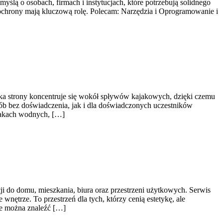
ślą o osobach, firmach i instytucjach, które potrzebują solidnego
 ochrony mają kluczową rolę. Polecam: Narzędzia i Oprogramowanie i
tyka strony koncentruje się wokół spływów kajakowych, dzięki czemu
ób bez doświadczenia, jak i dla doświadczonych uczestników
lakach wodnych, […]
ji do domu, mieszkania, biura oraz przestrzeni użytkowych. Serwis
ętrze. To przestrzeń dla tych, którzy cenią estetykę, ale
ie można znaleźć […]