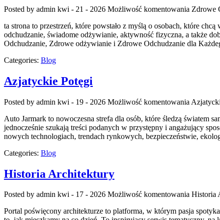
Posted by admin
kwi - 21 - 2026
Możliwość komentowania
Zdrowe 
ta strona to przestrzeń, które powstało z myślą o osobach, które chc
odchudzanie, świadome odżywianie, aktywność fizyczna, a także dobre s
Odchudzanie, Zdrowe odżywianie i Zdrowe Odchudzanie dla Każdeg
Categories:
Blog
Azjatyckie Potęgi
Posted by admin
kwi - 19 - 2026
Możliwość komentowania
Azjatyck
Auto Jarmark to nowoczesna strefa dla osób, które śledzą światem s
jednocześnie szukają treści podanych w przystępny i angażujący spo
nowych technologiach, trendach rynkowych, bezpieczeństwie, ekolo
Categories:
Blog
Historia Architektury
Posted by admin
kwi - 17 - 2026
Możliwość komentowania
Historia 
Portal poświęcony architekturze to platforma, w którym pasja spotyk
to, jak mieszkamy na co dzień. To inspirujący serwis tematyczny, na