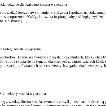
Odchudzanie dla Każdego
została wyłączona
ą wprowadzić lepsze nawyki, zmienić styl życia i spojrzeć na codzienn
amopoczucie. Każdy, kto szuka inspiracji, aby jeść lepiej, żyć lżej i 
o. Na stronie […]
ie Potęgi
została wyłączona
amochodów. To miejsce tworzone z myślą o czytelnikach, którzy chcą b
sób. Strona skupia się na tym, co dla kierowców, fanów czterech kółe
gii, testach, porównaniach oraz codziennych zagadnieniach związany
Architektury
została wyłączona
a się z wiedzą. Strona została stworzona z myślą o osobach, które ch
 którym można znaleźć artykuły dotyczące zarówno wielkich ikon archit