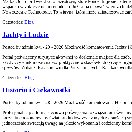
Marka Ochrona Twierdza to przestrzeń, które koncentruje się na tema
wsparcia w zakresie ochrony mienia. Już sama nazwa Twierdza budzi
Nowoczesne Technologie. To witryna, która może zainteresować zaró
Categories:
Blog
Jachty i Łodzie
Posted by admin
kwi - 29 - 2026
Możliwość komentowania
Jachty i 
Portal poświęcony turystyce aktywnej to doskonałe miejsce dla osób,
każdy czytelnik może znaleźć praktyczne wskazówki dotyczące organ
spływów. Zobacz: Kajakarstwo dla Początkujących i Kajakarstwo d
Categories:
Blog
Historia i Ciekawostki
Posted by admin
kwi - 28 - 2026
Możliwość komentowania
Historia 
Profesjonalna platforma sieciowa poświęcona rozwiązaniom świetlnym 
prezentuje rozbudowany świat produktów związanych z aranżacją świat
jednocześnie zwracają uwagę na jakość wykonania i codzienny komfo