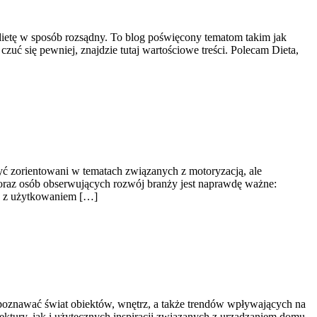
ą dietę w sposób rozsądny. To blog poświęcony tematom takim jak
czuć się pewniej, znajdzie tutaj wartościowe treści. Polecam Dieta,
yć zorientowani w tematach związanych z motoryzacją, ale
k oraz osób obserwujących rozwój branży jest naprawdę ważne:
ch z użytkowaniem […]
cą poznawać świat obiektów, wnętrz, a także trendów wpływających na
ektury, jak i użytecznych inspiracji związanych z urządzaniem domu.