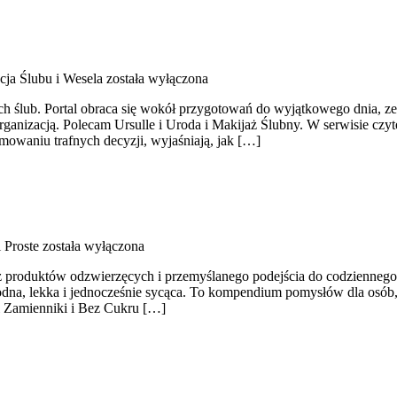
cja Ślubu i Wesela
została wyłączona
ch ślub. Portal obraca się wokół przygotowań do wyjątkowego dnia, zes
organizacją. Polecam Ursulle i Uroda i Makijaż Ślubny. W serwisie czyt
mowaniu trafnych decyzji, wyjaśniają, jak […]
 Proste
została wyłączona
z produktów odzwierzęcych i przemyślanego podejścia do codziennego je
odna, lekka i jednocześnie sycąca. To kompendium pomysłów dla osób, 
 i Zamienniki i Bez Cukru […]