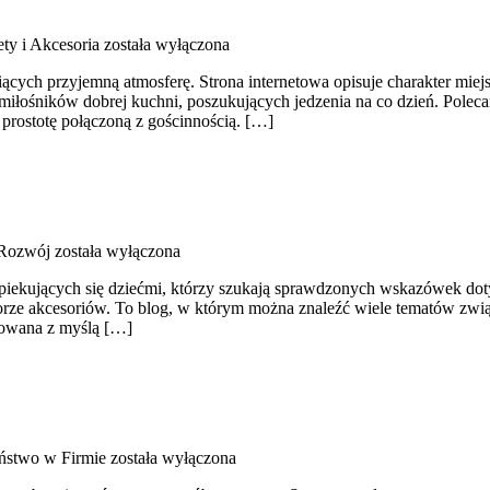
ty i Akcesoria
została wyłączona
biących przyjemną atmosferę. Strona internetowa opisuje charakter miej
miłośników dobrej kuchni, poszukujących jedzenia na co dzień. Polec
 prostotę połączoną z gościnnością. […]
 Rozwój
została wyłączona
piekujących się dziećmi, którzy szukają sprawdzonych wskazówek dot
borze akcesoriów. To blog, w którym można znaleźć wiele tematów zw
otowana z myślą […]
ństwo w Firmie
została wyłączona