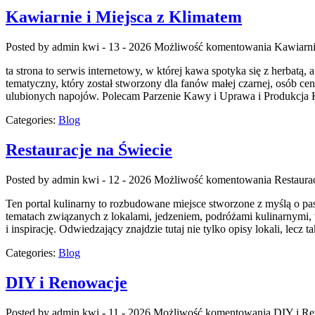
Kawiarnie i Miejsca z Klimatem
Posted by admin
kwi - 13 - 2026
Możliwość komentowania
Kawiarni
ta strona to serwis internetowy, w której kawa spotyka się z herbat
tematyczny, który został stworzony dla fanów małej czarnej, osób ce
ulubionych napojów. Polecam Parzenie Kawy i Uprawa i Produkcja 
Categories:
Blog
Restauracje na Świecie
Posted by admin
kwi - 12 - 2026
Możliwość komentowania
Restaura
Ten portal kulinarny to rozbudowane miejsce stworzone z myślą o pas
tematach związanych z lokalami, jedzeniem, podróżami kulinarnymi, 
i inspirację. Odwiedzający znajdzie tutaj nie tylko opisy lokali, lecz 
Categories:
Blog
DIY i Renowacje
Posted by admin
kwi - 11 - 2026
Możliwość komentowania
DIY i R