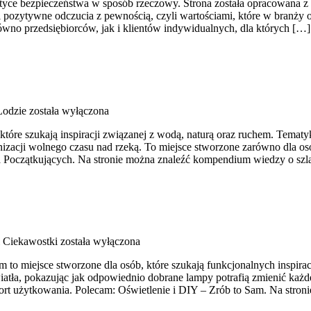
tyce bezpieczeństwa w sposób rzeczowy. Strona została opracowana z my
 pozytywne odczucia z pewnością, czyli wartościami, które w branży
wno przedsiębiorców, jak i klientów indywidualnych, dla których […]
Łodzie
została wyłączona
 które szukają inspiracji związanej z wodą, naturą oraz ruchem. Tema
izacji wolnego czasu nad rzeką. To miejsce stworzone zarówno dla os
la Początkujących. Na stronie można znaleźć kompendium wiedzy o sz
i Ciekawostki
została wyłączona
to miejsce stworzone dla osób, które szukają funkcjonalnych inspirac
ła, pokazując jak odpowiednio dobrane lampy potrafią zmienić każde wn
rt użytkowania. Polecam: Oświetlenie i DIY – Zrób to Sam. Na stron