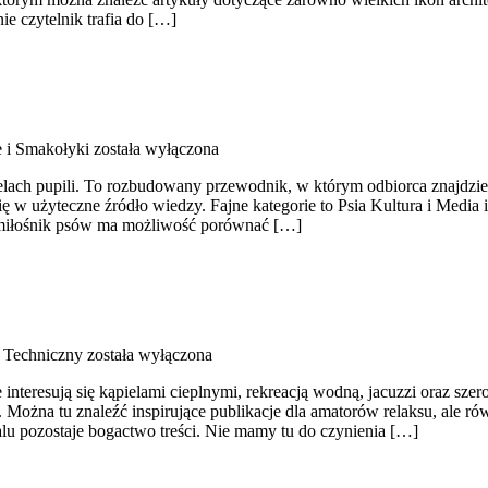
ie czytelnik trafia do […]
 i Smakołyki
została wyłączona
cielach pupili. To rozbudowany przewodnik, w którym odbiorca znajdzi
ę w użyteczne źródło wiedzy. Fajne kategorie to Psia Kultura i Media 
u miłośnik psów ma możliwość porównać […]
 Techniczny
została wyłączona
re interesują się kąpielami cieplnymi, rekreacją wodną, jacuzzi oraz s
ożna tu znaleźć inspirujące publikacje dla amatorów relaksu, ale ró
talu pozostaje bogactwo treści. Nie mamy tu do czynienia […]