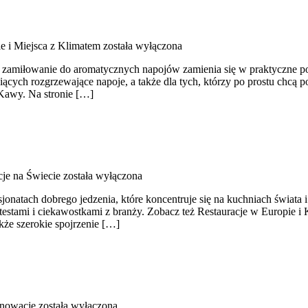
e i Miejsca z Klimatem
została wyłączona
ą, a zamiłowanie do aromatycznych napojów zamienia się w praktyczne p
niących rozgrzewające napoje, a także dla tych, którzy po prostu chcą
Kawy. Na stronie […]
cje na Świecie
została wyłączona
jonatach dobrego jedzenia, które koncentruje się na kuchniach świata 
testami i ciekawostkami z branży. Zobacz też Restauracje w Europie i
także szerokie spojrzenie […]
enowacje
została wyłączona