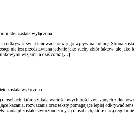
rium Idei
została wyłączona
ą odkrywać świat innowacji oraz jego wpływ na kulturę. Strona została
ostęp nie jest przedstawiana jedynie jako suchy zbiór faktów, ale jak
rpunkowymi wizjami, a dziś coraz […]
ęte
została wyłączona
lą o osobach, które szukają wartościowych treści związanych z ducho
ujące kazania, rozważania oraz teksty pomagające lepiej odkrywać se
zeKazania.pl zostało stworzone z myślą o osobach, które chcą regularni