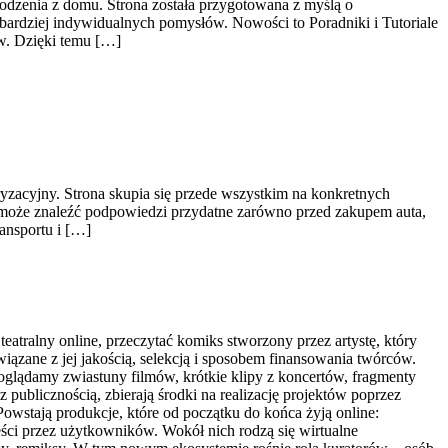
odzenia z domu. Strona została przygotowana z myślą o
bardziej indywidualnych pomysłów. Nowości to Poradniki i Tutoriale
w. Dzięki temu […]
yzacyjny. Strona skupia się przede wszystkim na konkretnych
 może znaleźć podpowiedzi przydatne zarówno przed zakupem auta,
ansportu i […]
eatralny online, przeczytać komiks stworzony przez artystę, który
iązane z jej jakością, selekcją i sposobem finansowania twórców.
m oglądamy zwiastuny filmów, krótkie klipy z koncertów, fragmenty
 z publicznością, zbierają środki na realizację projektów poprzez
Powstają produkcje, które od początku do końca żyją online:
eści przez użytkowników. Wokół nich rodzą się wirtualne