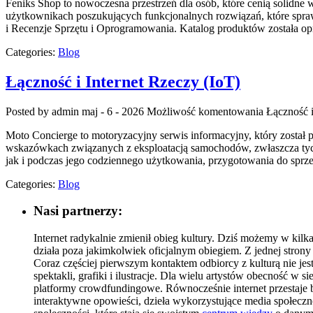
Feniks Shop to nowoczesna przestrzeń dla osób, które cenią solidn
użytkownikach poszukujących funkcjonalnych rozwiązań, które spraw
i Recenzje Sprzętu i Oprogramowania. Katalog produktów została o
Categories:
Blog
Łączność i Internet Rzeczy (IoT)
Posted by admin
maj - 6 - 2026
Możliwość komentowania
Łączność i
Moto Concierge to motoryzacyjny serwis informacyjny, który został 
wskazówkach związanych z eksploatacją samochodów, zwłaszcza tych
jak i podczas jego codziennego użytkowania, przygotowania do sprze
Categories:
Blog
Nasi partnerzy:
Internet radykalnie zmienił obieg kultury. Dziś możemy w kilka
działa poza jakimkolwiek oficjalnym obiegiem. Z jednej strony
Coraz częściej pierwszym kontaktem odbiorcy z kulturą nie jest
spektakli, grafiki i ilustracje. Dla wielu artystów obecność w s
platformy crowdfundingowe. Równocześnie internet przestaje by
interaktywne opowieści, dzieła wykorzystujące media społeczno