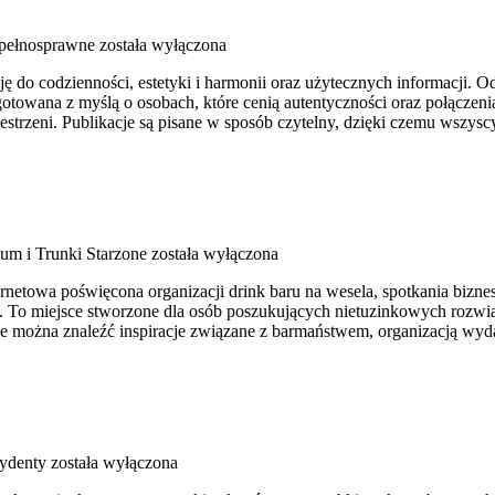
pełnosprawne
została wyłączona
 do codzienności, estetyki i harmonii oraz użytecznych informacji. O
towana z myślą o osobach, które cenią autentyczności oraz połączenia
rzestrzeni. Publikacje są pisane w sposób czytelny, dzięki czemu wszy
um i Trunki Starzone
została wyłączona
netowa poświęcona organizacji drink baru na wesela, spotkania biznes
ji. To miejsce stworzone dla osób poszukujących nietuzinkowych rozw
nie można znaleźć inspiracje związane z barmaństwem, organizacją wy
cydenty
została wyłączona