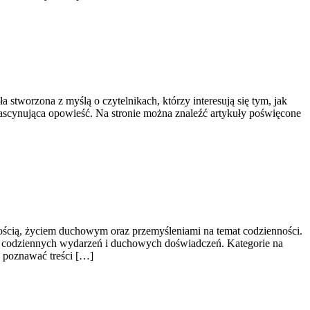
 stworzona z myślą o czytelnikach, którzy interesują się tym, jak
o fascynująca opowieść. Na stronie można znaleźć artykuły poświęcone
wością, życiem duchowym oraz przemyśleniami na temat codzienności.
ns codziennych wydarzeń i duchowych doświadczeń. Kategorie na
e poznawać treści […]