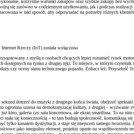
e wykonanie, korzystne warunki zakupów oraz szybkie zakupy bez wych
dzą się zarówno w codziennym użytkowaniu, jak i podczas realizacji 
pracowana w taki sposób, aby odpowiadać na potrzeby różnych klientó
 Internet Rzeczy (IoT)
została wyłączona
przygotowany z myślą o osobach chcących lepiej rozumieć rynek motor
 dostępnych na rynku z drugiej ręki. To miejsce, w którym czytelnik
daży czy oceny stanu technicznego pojazdu. Zobacz też: Przyszłość Tr
 sekund dotrzeć do muzyki z drugiego końca świata, obejrzeć spektakl t
 to ogromna szansa na demokratyzację kultury, z drugiej – wyzwanie zw
 już kino, galeria czy sala koncertowa, ale ekran smartfona. To na ni
ieci stała się koniecznością – to tam budują społeczność, komunikują się
ć tylko kanałem dystrybucji, a staje się miejscem samego tworzenia. 
ściowe jako integralny element, projekty oparte na współtworzeniu tr