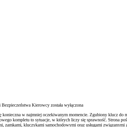
i Bezpieczeństwa Kierowcy
została wyłączona
 się konieczna w najmniej oczekiwanym momencie. Zgubiony klucz do m
ego kompletu to sytuacje, w których liczy się sprawność. Strona poś
zami, zamkami, kluczykami samochodowymi oraz usługami związanymi 