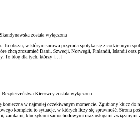
 Skandynawska
została wyłączona
iata. To obszar, w którym surowa przyroda spotyka się z codziennym 
tóre chcą zrozumieć Danii, Szwecji, Norwegii, Finlandii, Islandii oraz
y. To blog dla tych, którzy […]
i Bezpieczeństwa Kierowcy
została wyłączona
 się konieczna w najmniej oczekiwanym momencie. Zgubiony klucz do m
ego kompletu to sytuacje, w których liczy się sprawność. Strona poś
zami, zamkami, kluczykami samochodowymi oraz usługami związanymi 