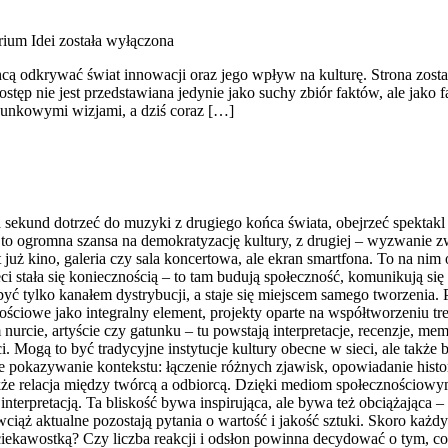
rium Idei
została wyłączona
ą odkrywać świat innowacji oraz jego wpływ na kulturę. Strona została
ostęp nie jest przedstawiana jedynie jako suchy zbiór faktów, ale jak
rpunkowymi wizjami, a dziś coraz […]
 sekund dotrzeć do muzyki z drugiego końca świata, obejrzeć spektakl t
 to ogromna szansa na demokratyzację kultury, z drugiej – wyzwanie zw
 już kino, galeria czy sala koncertowa, ale ekran smartfona. To na ni
ieci stała się koniecznością – to tam budują społeczność, komunikują się
ć tylko kanałem dystrybucji, a staje się miejscem samego tworzenia. 
ściowe jako integralny element, projekty oparte na współtworzeniu tr
nurcie, artyście czy gatunku – tu powstają interpretacje, recenzje, 
. Mogą to być tradycyjne instytucje kultury obecne w sieci, ale także b
kże pokazywanie kontekstu: łączenie różnych zjawisk, opowiadanie his
e relacja między twórcą a odbiorcą. Dzięki mediom społecznościowym 
nterpretacją. Ta bliskość bywa inspirująca, ale bywa też obciążająca –
ciąż aktualne pozostają pytania o wartość i jakość sztuki. Skoro każ
ą ciekawostką? Czy liczba reakcji i odsłon powinna decydować o tym, 