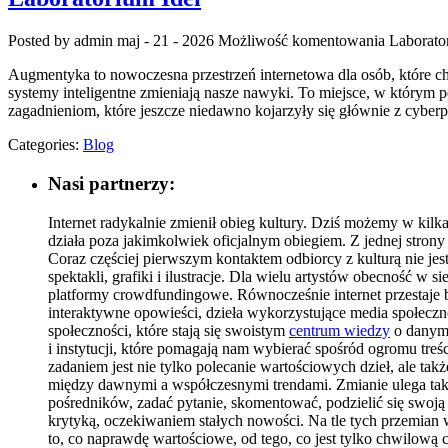
Posted by admin
maj - 21 - 2026
Możliwość komentowania
Laborato
Augmentyka to nowoczesna przestrzeń internetowa dla osób, które chc
systemy inteligentne zmieniają nasze nawyki. To miejsce, w którym p
zagadnieniom, które jeszcze niedawno kojarzyły się głównie z cybe
Categories:
Blog
Nasi partnerzy:
Internet radykalnie zmienił obieg kultury. Dziś możemy w kilka
działa poza jakimkolwiek oficjalnym obiegiem. Z jednej strony
Coraz częściej pierwszym kontaktem odbiorcy z kulturą nie jest
spektakli, grafiki i ilustracje. Dla wielu artystów obecność w s
platformy crowdfundingowe. Równocześnie internet przestaje by
interaktywne opowieści, dzieła wykorzystujące media społeczno
społeczności, które stają się swoistym
centrum wiedzy
o danym 
i instytucji, które pomagają nam wybierać spośród ogromu treści
zadaniem jest nie tylko polecanie wartościowych dzieł, ale ta
między dawnymi a współczesnymi trendami. Zmianie ulega takż
pośredników, zadać pytanie, skomentować, podzielić się swoją i
krytyką, oczekiwaniem stałych nowości. Na tle tych przemian w
to, co naprawdę wartościowe, od tego, co jest tylko chwilow