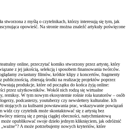
 stworzona z myślą o czytelnikach, którzy interesują się tym, jak
o fascynująca opowieść. Na stronie można znaleźć artykuły poświęcone
eatralny online, przeczytać komiks stworzony przez artystę, który
iązane z jej jakością, selekcją i sposobem finansowania twórców.
m oglądamy zwiastuny filmów, krótkie klipy z koncertów, fragmenty
 z publicznością, zbierają środki na realizację projektów poprzez
Powstają produkcje, które od początku do końca żyją online:
eści przez użytkowników. Wokół nich rodzą się wirtualne
memy, remiksy. W tym nowym ekosystemie rośnie rola kuratorów – osób
logerzy, podcasterzy, youtuberzy czy newslettery kulturalne. Ich
torii stojących za kulisami powstawania prac, wskazywanie powiązań
widz czy czytelnik może skontaktować się z artystą bez
 twórcy mierzą się z presją ciągłej obecności, natychmiastową
dy może opublikować swoje dzieło jednym kliknięciem, jak odróżnić
co „ważne”? A może potrzebujemy nowych kryteriów, które