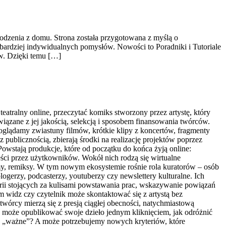
odzenia z domu. Strona została przygotowana z myślą o
bardziej indywidualnych pomysłów. Nowości to Poradniki i Tutoriale
w. Dzięki temu […]
eatralny online, przeczytać komiks stworzony przez artystę, który
iązane z jej jakością, selekcją i sposobem finansowania twórców.
m oglądamy zwiastuny filmów, krótkie klipy z koncertów, fragmenty
 z publicznością, zbierają środki na realizację projektów poprzez
Powstają produkcje, które od początku do końca żyją online:
eści przez użytkowników. Wokół nich rodzą się wirtualne
memy, remiksy. W tym nowym ekosystemie rośnie rola kuratorów – osób
logerzy, podcasterzy, youtuberzy czy newslettery kulturalne. Ich
torii stojących za kulisami powstawania prac, wskazywanie powiązań
widz czy czytelnik może skontaktować się z artystą bez
 twórcy mierzą się z presją ciągłej obecności, natychmiastową
dy może opublikować swoje dzieło jednym kliknięciem, jak odróżnić
co „ważne”? A może potrzebujemy nowych kryteriów, które