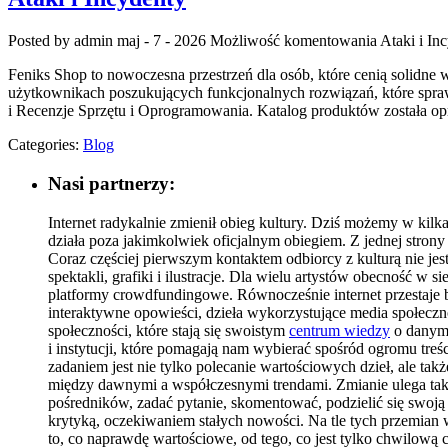
Posted by admin
maj - 7 - 2026
Możliwość komentowania
Ataki i In
Feniks Shop to nowoczesna przestrzeń dla osób, które cenią solidn
użytkownikach poszukujących funkcjonalnych rozwiązań, które spraw
i Recenzje Sprzętu i Oprogramowania. Katalog produktów została o
Categories:
Blog
Nasi partnerzy:
Internet radykalnie zmienił obieg kultury. Dziś możemy w kilka
działa poza jakimkolwiek oficjalnym obiegiem. Z jednej strony
Coraz częściej pierwszym kontaktem odbiorcy z kulturą nie jest
spektakli, grafiki i ilustracje. Dla wielu artystów obecność w s
platformy crowdfundingowe. Równocześnie internet przestaje by
interaktywne opowieści, dzieła wykorzystujące media społeczno
społeczności, które stają się swoistym
centrum wiedzy
o danym 
i instytucji, które pomagają nam wybierać spośród ogromu treści
zadaniem jest nie tylko polecanie wartościowych dzieł, ale ta
między dawnymi a współczesnymi trendami. Zmianie ulega takż
pośredników, zadać pytanie, skomentować, podzielić się swoją i
krytyką, oczekiwaniem stałych nowości. Na tle tych przemian w
to, co naprawdę wartościowe, od tego, co jest tylko chwilow