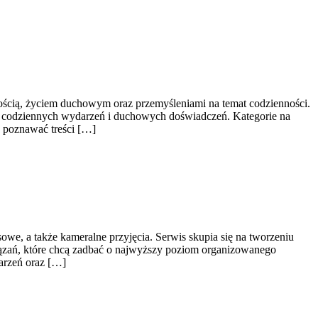
wością, życiem duchowym oraz przemyśleniami na temat codzienności.
ns codziennych wydarzeń i duchowych doświadczeń. Kategorie na
e poznawać treści […]
owe, a także kameralne przyjęcia. Serwis skupia się na tworzeniu
iązań, które chcą zadbać o najwyższy poziom organizowanego
darzeń oraz […]