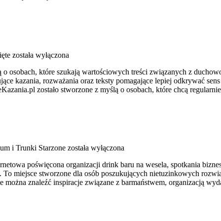
ęte
została wyłączona
lą o osobach, które szukają wartościowych treści związanych z ducho
ujące kazania, rozważania oraz teksty pomagające lepiej odkrywać se
zeKazania.pl zostało stworzone z myślą o osobach, które chcą regularni
um i Trunki Starzone
została wyłączona
netowa poświęcona organizacji drink baru na wesela, spotkania biznes
ji. To miejsce stworzone dla osób poszukujących nietuzinkowych rozw
nie można znaleźć inspiracje związane z barmaństwem, organizacją wy