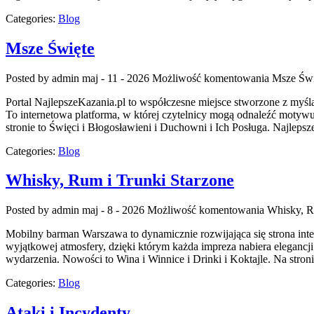
Categories:
Blog
Msze Święte
Posted by admin
maj - 11 - 2026
Możliwość komentowania
Msze Świ
Portal NajlepszeKazania.pl to współczesne miejsce stworzone z myś
To internetowa platforma, w której czytelnicy mogą odnaleźć motyw
stronie to Święci i Błogosławieni i Duchowni i Ich Posługa. Najleps
Categories:
Blog
Whisky, Rum i Trunki Starzone
Posted by admin
maj - 8 - 2026
Możliwość komentowania
Whisky, R
Mobilny barman Warszawa to dynamicznie rozwijająca się strona inter
wyjątkowej atmosfery, dzięki którym każda impreza nabiera eleganc
wydarzenia. Nowości to Wina i Winnice i Drinki i Koktajle. Na stro
Categories:
Blog
Ataki i Incydenty