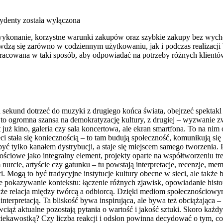
cydenty
została wyłączona
e wykonanie, korzystne warunki zakupów oraz szybkie zakupy bez wych
dzą się zarówno w codziennym użytkowaniu, jak i podczas realizacji 
pracowana w taki sposób, aby odpowiadać na potrzeby różnych klientó
 sekund dotrzeć do muzyki z drugiego końca świata, obejrzeć spektakl t
 to ogromna szansa na demokratyzację kultury, z drugiej – wyzwanie zw
 już kino, galeria czy sala koncertowa, ale ekran smartfona. To na ni
ieci stała się koniecznością – to tam budują społeczność, komunikują się
ć tylko kanałem dystrybucji, a staje się miejscem samego tworzenia. 
ściowe jako integralny element, projekty oparte na współtworzeniu tr
nurcie, artyście czy gatunku – tu powstają interpretacje, recenzje, 
. Mogą to być tradycyjne instytucje kultury obecne w sieci, ale także b
kże pokazywanie kontekstu: łączenie różnych zjawisk, opowiadanie his
e relacja między twórcą a odbiorcą. Dzięki mediom społecznościowym 
nterpretacją. Ta bliskość bywa inspirująca, ale bywa też obciążająca –
ciąż aktualne pozostają pytania o wartość i jakość sztuki. Skoro każ
ą ciekawostką? Czy liczba reakcji i odsłon powinna decydować o tym, 