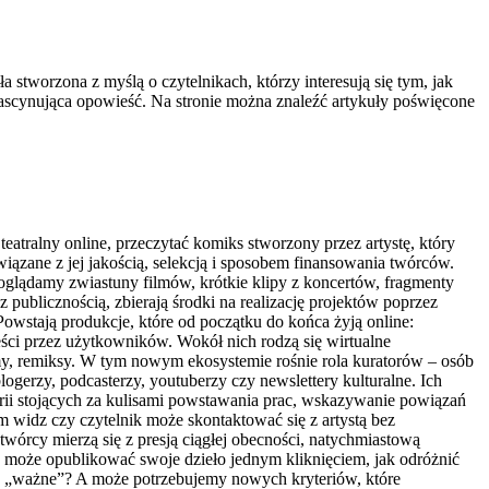
 stworzona z myślą o czytelnikach, którzy interesują się tym, jak
o fascynująca opowieść. Na stronie można znaleźć artykuły poświęcone
eatralny online, przeczytać komiks stworzony przez artystę, który
iązane z jej jakością, selekcją i sposobem finansowania twórców.
m oglądamy zwiastuny filmów, krótkie klipy z koncertów, fragmenty
 z publicznością, zbierają środki na realizację projektów poprzez
Powstają produkcje, które od początku do końca żyją online:
eści przez użytkowników. Wokół nich rodzą się wirtualne
memy, remiksy. W tym nowym ekosystemie rośnie rola kuratorów – osób
logerzy, podcasterzy, youtuberzy czy newslettery kulturalne. Ich
torii stojących za kulisami powstawania prac, wskazywanie powiązań
widz czy czytelnik może skontaktować się z artystą bez
 twórcy mierzą się z presją ciągłej obecności, natychmiastową
dy może opublikować swoje dzieło jednym kliknięciem, jak odróżnić
co „ważne”? A może potrzebujemy nowych kryteriów, które