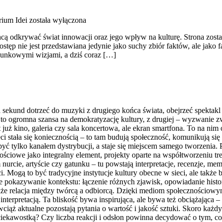
rium Idei
została wyłączona
ą odkrywać świat innowacji oraz jego wpływ na kulturę. Strona została
ostęp nie jest przedstawiana jedynie jako suchy zbiór faktów, ale jak
rpunkowymi wizjami, a dziś coraz […]
 sekund dotrzeć do muzyki z drugiego końca świata, obejrzeć spektakl t
 to ogromna szansa na demokratyzację kultury, z drugiej – wyzwanie zw
 już kino, galeria czy sala koncertowa, ale ekran smartfona. To na ni
ieci stała się koniecznością – to tam budują społeczność, komunikują się
ć tylko kanałem dystrybucji, a staje się miejscem samego tworzenia. 
ściowe jako integralny element, projekty oparte na współtworzeniu tr
nurcie, artyście czy gatunku – tu powstają interpretacje, recenzje, 
. Mogą to być tradycyjne instytucje kultury obecne w sieci, ale także b
kże pokazywanie kontekstu: łączenie różnych zjawisk, opowiadanie his
e relacja między twórcą a odbiorcą. Dzięki mediom społecznościowym 
nterpretacją. Ta bliskość bywa inspirująca, ale bywa też obciążająca –
ciąż aktualne pozostają pytania o wartość i jakość sztuki. Skoro każ
ą ciekawostką? Czy liczba reakcji i odsłon powinna decydować o tym, 