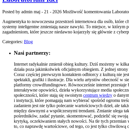
Posted by admin
maj - 21 - 2026
Możliwość komentowania
Laborato
Augmentyka to nowoczesna przestrzeń internetowa dla osób, które chc
systemy inteligentne zmieniają nasze nawyki. To miejsce, w którym p
zagadnieniom, które jeszcze niedawno kojarzyły się głównie z cybe
Categories:
Blog
Nasi partnerzy:
Internet radykalnie zmienił obieg kultury. Dziś możemy w kilka
działa poza jakimkolwiek oficjalnym obiegiem. Z jednej strony
Coraz częściej pierwszym kontaktem odbiorcy z kulturą nie jest
spektakli, grafiki i ilustracje. Dla wielu artystów obecność w s
platformy crowdfundingowe. Równocześnie internet przestaje by
interaktywne opowieści, dzieła wykorzystujące media społeczno
społeczności, które stają się swoistym
centrum wiedzy
o danym 
i instytucji, które pomagają nam wybierać spośród ogromu treści
zadaniem jest nie tylko polecanie wartościowych dzieł, ale ta
między dawnymi a współczesnymi trendami. Zmianie ulega takż
pośredników, zadać pytanie, skomentować, podzielić się swoją i
krytyką, oczekiwaniem stałych nowości. Na tle tych przemian w
to, co naprawdę wartościowe, od tego, co jest tylko chwilow