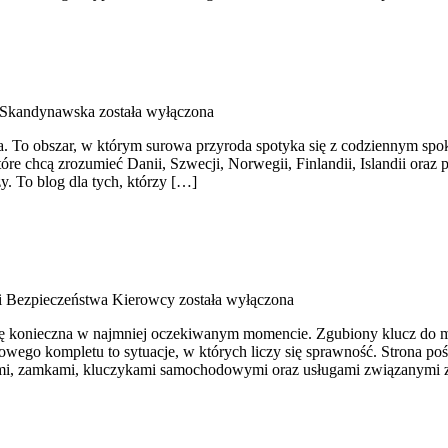
 Skandynawska
została wyłączona
iata. To obszar, w którym surowa przyroda spotyka się z codziennym 
tóre chcą zrozumieć Danii, Szwecji, Norwegii, Finlandii, Islandii oraz
y. To blog dla tych, którzy […]
i Bezpieczeństwa Kierowcy
została wyłączona
 się konieczna w najmniej oczekiwanym momencie. Zgubiony klucz do m
ego kompletu to sytuacje, w których liczy się sprawność. Strona poś
zami, zamkami, kluczykami samochodowymi oraz usługami związanymi 