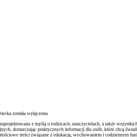
iecka
została wyłączona
a zaprojektowana z myślą o rodzicach, nauczycielach, a także wszystkic
ych, dostarczając praktycznych informacji dla osób, które chcą świa
rtościowe treści związane z edukacją, wychowaniem i codziennym fun