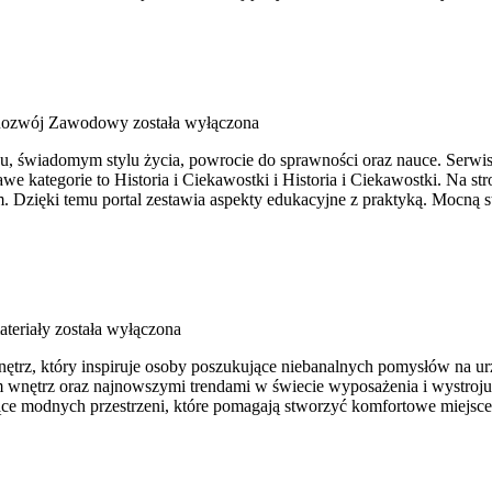
 Rozwój Zawodowy
została wyłączona
, świadomym stylu życia, powrocie do sprawności oraz nauce. Serwis j
e kategorie to Historia i Ciekawostki i Historia i Ciekawostki. Na s
m. Dzięki temu portal zestawia aspekty edukacyjne z praktyką. Mocną s
ateriały
została wyłączona
trz, który inspiruje osoby poszukujące niebanalnych pomysłów na urz
em wnętrz oraz najnowszymi trendami w świecie wyposażenia i wystroju.
zące modnych przestrzeni, które pomagają stworzyć komfortowe miejsc