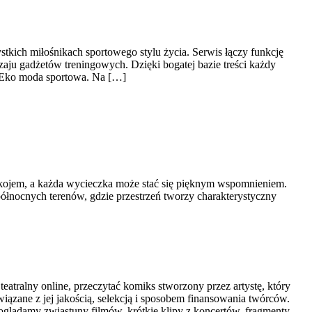
stkich miłośnikach sportowego stylu życia. Serwis łączy funkcję
ju gadżetów treningowych. Dzięki bogatej bazie treści każdy
 Eko moda sportowa. Na […]
spokojem, a każda wycieczka może stać się pięknym wspomnieniem.
 północnych terenów, gdzie przestrzeń tworzy charakterystyczny
eatralny online, przeczytać komiks stworzony przez artystę, który
iązane z jej jakością, selekcją i sposobem finansowania twórców.
m oglądamy zwiastuny filmów, krótkie klipy z koncertów, fragmenty