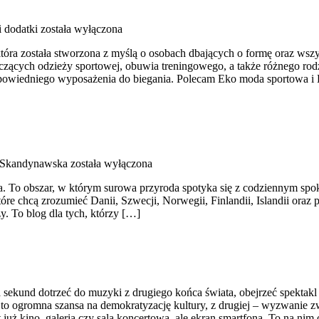
i dodatki
została wyłączona
która została stworzona z myślą o osobach dbających o formę oraz wszy
ących odzieży sportowej, obuwia treningowego, a także różnego rodza
owiedniego wyposażenia do biegania. Polecam Eko moda sportowa i
 Skandynawska
została wyłączona
iata. To obszar, w którym surowa przyroda spotyka się z codziennym 
tóre chcą zrozumieć Danii, Szwecji, Norwegii, Finlandii, Islandii oraz
y. To blog dla tych, którzy […]
 sekund dotrzeć do muzyki z drugiego końca świata, obejrzeć spektakl t
 to ogromna szansa na demokratyzację kultury, z drugiej – wyzwanie zw
 już kino, galeria czy sala koncertowa, ale ekran smartfona. To na ni