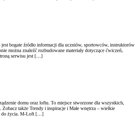
est bogate źródło informacji dla uczniów, sportowców, instruktorów
tronie można znaleźć rozbudowane materiały dotyczące ćwiczeń,
troną serwisu jest […]
ądzenie domu oraz loftu. To miejsce stworzone dla wszystkich,
 Zobacz także Trendy i inspiracje i Małe wnętrza – wielkie
e do życia. M-Loft […]