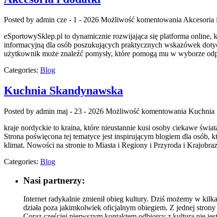
Posted by admin
cze - 1 - 2026
Możliwość komentowania
Akcesoria 
eSportowySklep.pl to dynamicznie rozwijająca się platforma online, 
informacyjną dla osób poszukujących praktycznych wskazówek dotycz
użytkownik może znaleźć pomysły, które pomogą mu w wyborze odp
Categories:
Blog
Kuchnia Skandynawska
Posted by admin
maj - 23 - 2026
Możliwość komentowania
Kuchnia
kraje nordyckie to kraina, które nieustannie kusi osoby ciekawe św
Strona poświęcona tej tematyce jest inspirującym blogiem dla osób, k
klimat. Nowości na stronie to Miasta i Regiony i Przyroda i Krajobraz
Categories:
Blog
Nasi partnerzy:
Internet radykalnie zmienił obieg kultury. Dziś możemy w kilka
działa poza jakimkolwiek oficjalnym obiegiem. Z jednej strony
Coraz częściej pierwszym kontaktem odbiorcy z kulturą nie jest