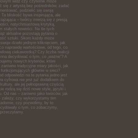
iowym widz czy czytelnik może
 się z artystą bez pośredników, zadać
mentować, podzielić się swoją
. Ta bliskość bywa inspirująca, ale
iążająca – twórcy mierzą się z presją
ności, natychmiastową krytyką,
 stałych nowości. Na tle tych
ąż aktualne pozostają pytania o
kość sztuki. Skoro każdy może
swoje dzieło jednym kliknięciem, jak
 co naprawdę wartościowe, od tego, co
hwilową ciekawostką? Czy liczba reakcji
winna decydować o tym, co „ważne”? A
bujemy nowych kryteriów, które
 zarówno tradycyjne miary jakości, jak
ł funkcjonujących głównie w sieci?
od odpowiedzi na te pytania jedno jest
ra cyfrowa nie jest już dodatkiem do
kultury, ale jej pełnoprawną częścią.
ie rodzą się dziś nowe style, języki i
. Od nas – zarówno jako twórców, jak
– zależy, czy wykorzystamy ten
iadomie, czy pozwolimy, by to
ecydowały o tym, co zobaczymy,
 przeczytamy.