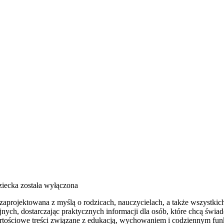
iecka
została wyłączona
a zaprojektowana z myślą o rodzicach, nauczycielach, a także wszystkic
ych, dostarczając praktycznych informacji dla osób, które chcą świa
rtościowe treści związane z edukacją, wychowaniem i codziennym fun