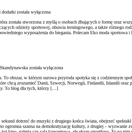
i dodatki
została wyłączona
która została stworzona z myślą o osobach dbających o formę oraz wszy
ących odzieży sportowej, obuwia treningowego, a także różnego rodza
owiedniego wyposażenia do biegania. Polecam Eko moda sportowa i
 Skandynawska
została wyłączona
iata. To obszar, w którym surowa przyroda spotyka się z codziennym 
tóre chcą zrozumieć Danii, Szwecji, Norwegii, Finlandii, Islandii oraz
y. To blog dla tych, którzy […]
 sekund dotrzeć do muzyki z drugiego końca świata, obejrzeć spektakl t
 to ogromna szansa na demokratyzację kultury, z drugiej – wyzwanie zw
 już kino, galeria czy sala koncertowa, ale ekran smartfona. To na ni