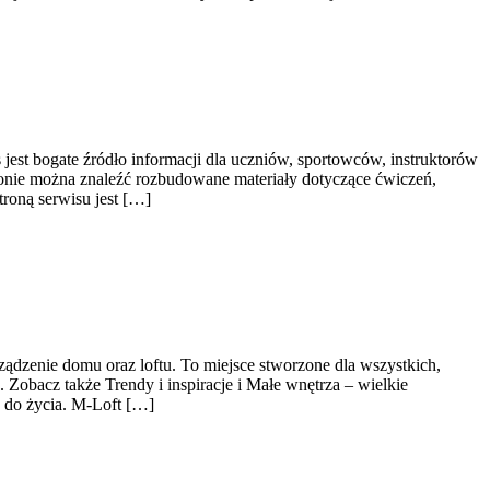
est bogate źródło informacji dla uczniów, sportowców, instruktorów
tronie można znaleźć rozbudowane materiały dotyczące ćwiczeń,
troną serwisu jest […]
ądzenie domu oraz loftu. To miejsce stworzone dla wszystkich,
 Zobacz także Trendy i inspiracje i Małe wnętrza – wielkie
e do życia. M-Loft […]