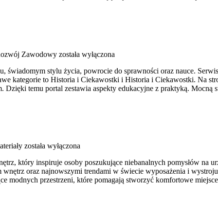
 Rozwój Zawodowy
została wyłączona
, świadomym stylu życia, powrocie do sprawności oraz nauce. Serwis j
e kategorie to Historia i Ciekawostki i Historia i Ciekawostki. Na s
m. Dzięki temu portal zestawia aspekty edukacyjne z praktyką. Mocną s
ateriały
została wyłączona
trz, który inspiruje osoby poszukujące niebanalnych pomysłów na urz
em wnętrz oraz najnowszymi trendami w świecie wyposażenia i wystroju.
zące modnych przestrzeni, które pomagają stworzyć komfortowe miejsc