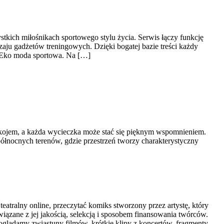
stkich miłośnikach sportowego stylu życia. Serwis łączy funkcję
ju gadżetów treningowych. Dzięki bogatej bazie treści każdy
 Eko moda sportowa. Na […]
spokojem, a każda wycieczka może stać się pięknym wspomnieniem.
 północnych terenów, gdzie przestrzeń tworzy charakterystyczny
eatralny online, przeczytać komiks stworzony przez artystę, który
iązane z jej jakością, selekcją i sposobem finansowania twórców.
m oglądamy zwiastuny filmów, krótkie klipy z koncertów, fragmenty