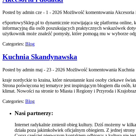
Posted by admin
cze - 1 - 2026
Możliwość komentowania
Akcesoria 
eSportowySklep.pl to dynamicznie rozwijająca się platforma online, 
informacyjną dla osób poszukujących praktycznych wskazówek dotycz
użytkownik może znaleźć pomysły, które pomogą mu w wyborze odp
Categories:
Blog
Kuchnia Skandynawska
Posted by admin
maj - 23 - 2026
Możliwość komentowania
Kuchnia
kraje nordyckie to kraina, które nieustannie kusi osoby ciekawe św
Strona poświęcona tej tematyce jest inspirującym blogiem dla osób, k
klimat. Nowości na stronie to Miasta i Regiony i Przyroda i Krajobraz
Categories:
Blog
Nasi partnerzy:
Internet radykalnie zmienił obieg kultury. Dziś możemy w kilka
działa poza jakimkolwiek oficjalnym obiegiem. Z jednej strony
Coraz częściej pierwszym kontaktem odbiorcy z kulturą nie jest