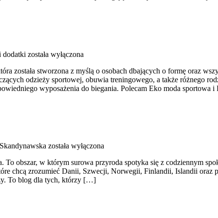
i dodatki
została wyłączona
która została stworzona z myślą o osobach dbających o formę oraz wszy
ących odzieży sportowej, obuwia treningowego, a także różnego rodza
owiedniego wyposażenia do biegania. Polecam Eko moda sportowa i
 Skandynawska
została wyłączona
iata. To obszar, w którym surowa przyroda spotyka się z codziennym 
tóre chcą zrozumieć Danii, Szwecji, Norwegii, Finlandii, Islandii oraz
y. To blog dla tych, którzy […]