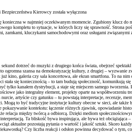
i Bezpieczeństwa Kierowcy
została wyłączona
 się konieczna w najmniej oczekiwanym momencie. Zgubiony klucz do m
ego kompletu to sytuacje, w których liczy się sprawność. Strona poś
zami, zamkami, kluczykami samochodowymi oraz usługami związanymi 
 sekund dotrzeć do muzyki z drugiego końca świata, obejrzeć spektakl t
 to ogromna szansa na demokratyzację kultury, z drugiej – wyzwanie zw
 już kino, galeria czy sala koncertowa, ale ekran smartfona. To na ni
ieci stała się koniecznością – to tam budują społeczność, komunikują się
ć tylko kanałem dystrybucji, a staje się miejscem samego tworzenia. 
ściowe jako integralny element, projekty oparte na współtworzeniu tr
nurcie, artyście czy gatunku – tu powstają interpretacje, recenzje, 
. Mogą to być tradycyjne instytucje kultury obecne w sieci, ale także b
kże pokazywanie kontekstu: łączenie różnych zjawisk, opowiadanie his
e relacja między twórcą a odbiorcą. Dzięki mediom społecznościowym 
nterpretacją. Ta bliskość bywa inspirująca, ale bywa też obciążająca –
ciąż aktualne pozostają pytania o wartość i jakość sztuki. Skoro każ
ą ciekawostką? Czy liczba reakcji i odsłon powinna decydować o tym, 