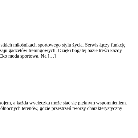
stkich miłośnikach sportowego stylu życia. Serwis łączy funkcję
ju gadżetów treningowych. Dzięki bogatej bazie treści każdy
 Eko moda sportowa. Na […]
spokojem, a każda wycieczka może stać się pięknym wspomnieniem.
 północnych terenów, gdzie przestrzeń tworzy charakterystyczny