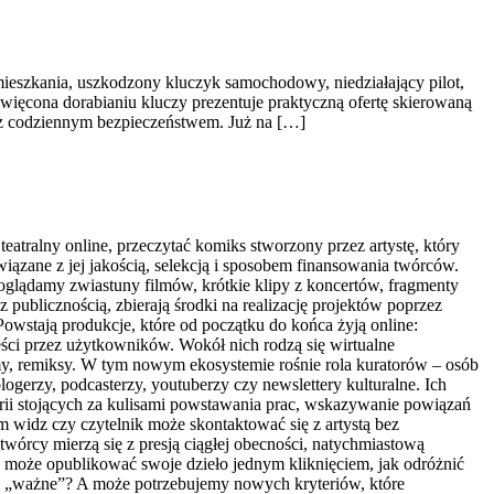
ieszkania, uszkodzony kluczyk samochodowy, niedziałający pilot,
więcona dorabianiu kluczy prezentuje praktyczną ofertę skierowaną
z codziennym bezpieczeństwem. Już na […]
eatralny online, przeczytać komiks stworzony przez artystę, który
iązane z jej jakością, selekcją i sposobem finansowania twórców.
m oglądamy zwiastuny filmów, krótkie klipy z koncertów, fragmenty
 z publicznością, zbierają środki na realizację projektów poprzez
Powstają produkcje, które od początku do końca żyją online:
eści przez użytkowników. Wokół nich rodzą się wirtualne
memy, remiksy. W tym nowym ekosystemie rośnie rola kuratorów – osób
logerzy, podcasterzy, youtuberzy czy newslettery kulturalne. Ich
torii stojących za kulisami powstawania prac, wskazywanie powiązań
widz czy czytelnik może skontaktować się z artystą bez
 twórcy mierzą się z presją ciągłej obecności, natychmiastową
dy może opublikować swoje dzieło jednym kliknięciem, jak odróżnić
co „ważne”? A może potrzebujemy nowych kryteriów, które