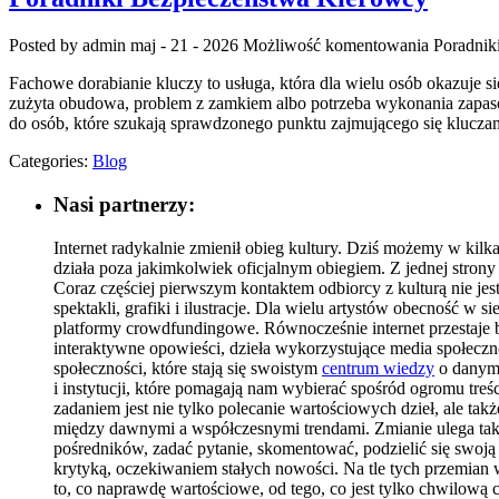
Posted by admin
maj - 21 - 2026
Możliwość komentowania
Poradnik
Fachowe dorabianie kluczy to usługa, która dla wielu osób okazuje
zużyta obudowa, problem z zamkiem albo potrzeba wykonania zapasow
do osób, które szukają sprawdzonego punktu zajmującego się kluc
Categories:
Blog
Nasi partnerzy:
Internet radykalnie zmienił obieg kultury. Dziś możemy w kilka
działa poza jakimkolwiek oficjalnym obiegiem. Z jednej strony
Coraz częściej pierwszym kontaktem odbiorcy z kulturą nie jest
spektakli, grafiki i ilustracje. Dla wielu artystów obecność w s
platformy crowdfundingowe. Równocześnie internet przestaje by
interaktywne opowieści, dzieła wykorzystujące media społeczno
społeczności, które stają się swoistym
centrum wiedzy
o danym 
i instytucji, które pomagają nam wybierać spośród ogromu treści
zadaniem jest nie tylko polecanie wartościowych dzieł, ale ta
między dawnymi a współczesnymi trendami. Zmianie ulega takż
pośredników, zadać pytanie, skomentować, podzielić się swoją i
krytyką, oczekiwaniem stałych nowości. Na tle tych przemian w
to, co naprawdę wartościowe, od tego, co jest tylko chwilow