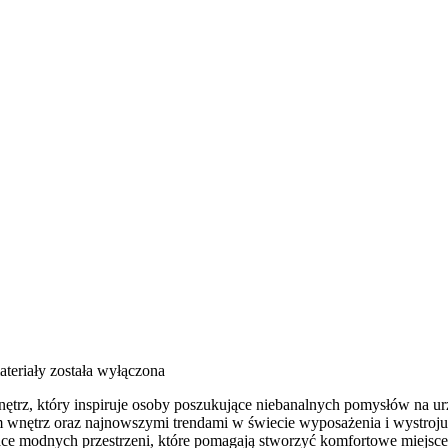
ateriały
została wyłączona
trz, który inspiruje osoby poszukujące niebanalnych pomysłów na urz
em wnętrz oraz najnowszymi trendami w świecie wyposażenia i wystroju.
zące modnych przestrzeni, które pomagają stworzyć komfortowe miejsc