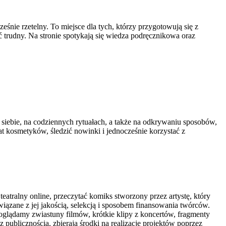
nie rzetelny. To miejsce dla tych, którzy przygotowują się z
yć trudny. Na stronie spotykają się wiedza podręcznikowa oraz
o siebie, na codziennych rytuałach, a także na odkrywaniu sposobów,
t kosmetyków, śledzić nowinki i jednocześnie korzystać z
eatralny online, przeczytać komiks stworzony przez artystę, który
iązane z jej jakością, selekcją i sposobem finansowania twórców.
m oglądamy zwiastuny filmów, krótkie klipy z koncertów, fragmenty
 z publicznością, zbierają środki na realizację projektów poprzez