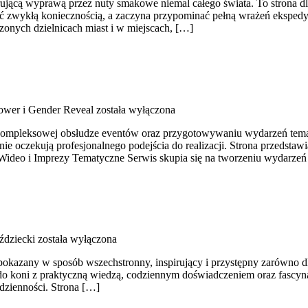
irującą wyprawą przez nuty smakowe niemal całego świata. To strona dl
 być zwykłą koniecznością, a zaczyna przypominać pełną wrażeń eksped
czonych dzielnicach miast i w miejscach, […]
wer i Gender Reveal
została wyłączona
a kompleksowej obsłudze eventów oraz przygotowywaniu wydarzeń tematyc
śnie oczekują profesjonalnego podejścia do realizacji. Strona przedst
 Wideo i Imprezy Tematyczne Serwis skupia się na tworzeniu wydarze
ździecki
została wyłączona
 pokazany w sposób wszechstronny, inspirujący i przystępny zarówno dl
ję do koni z praktyczną wiedzą, codziennym doświadczeniem oraz fascyn
odzienności. Strona […]