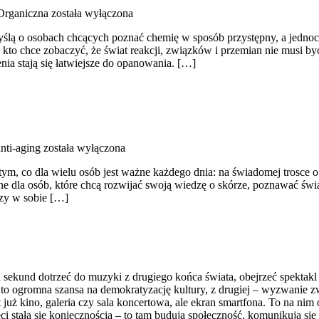
Organiczna
została wyłączona
ślą o osobach chcących poznać chemię w sposób przystępny, a jednocześ
, kto chce zobaczyć, że świat reakcji, związków i przemian nie musi b
nia stają się łatwiejsze do opanowania. […]
nti-aging
została wyłączona
 tym, co dla wielu osób jest ważne każdego dnia: na świadomej trosce 
ne dla osób, które chcą rozwijać swoją wiedzę o skórze, poznawać świa
zy w sobie […]
 sekund dotrzeć do muzyki z drugiego końca świata, obejrzeć spektakl t
 to ogromna szansa na demokratyzację kultury, z drugiej – wyzwanie zw
 już kino, galeria czy sala koncertowa, ale ekran smartfona. To na ni
ieci stała się koniecznością – to tam budują społeczność, komunikują się