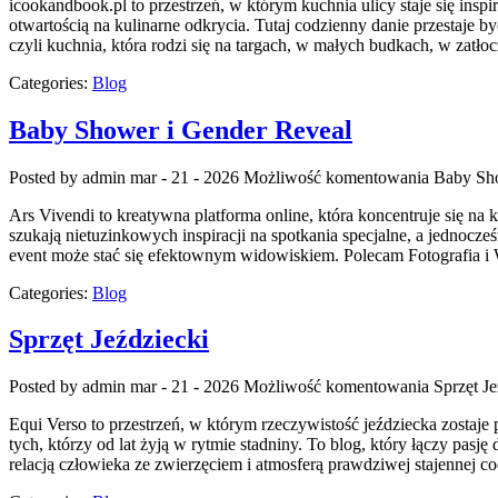
icookandbook.pl to przestrzeń, w którym kuchnia ulicy staje się insp
otwartością na kulinarne odkrycia. Tutaj codzienny danie przestaje
czyli kuchnia, która rodzi się na targach, w małych budkach, w zatło
Categories:
Blog
Baby Shower i Gender Reveal
Posted by admin
mar - 21 - 2026
Możliwość komentowania
Baby Sho
Ars Vivendi to kreatywna platforma online, która koncentruje się n
szukają nietuzinkowych inspiracji na spotkania specjalne, a jednocze
event może stać się efektownym widowiskiem. Polecam Fotografia i
Categories:
Blog
Sprzęt Jeździecki
Posted by admin
mar - 21 - 2026
Możliwość komentowania
Sprzęt Je
Equi Verso to przestrzeń, w którym rzeczywistość jeździecka zostaje
tych, którzy od lat żyją w rytmie stadniny. To blog, który łączy pas
relacją człowieka ze zwierzęciem i atmosferą prawdziwej stajennej c