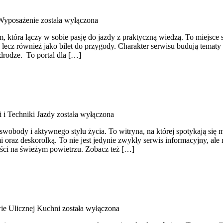
 Wyposażenie
została wyłączona
óra łączy w sobie pasję do jazdy z praktyczną wiedzą. To miejsce st
, lecz również jako bilet do przygody. Charakter serwisu budują temat
 drodze. To portal dla […]
i i Techniki Jazdy
została wyłączona
 swobody i aktywnego stylu życia. To witryna, na której spotykają się m
raz deskorolką. To nie jest jedynie zwykły serwis informacyjny, ale
ści na świeżym powietrzu. Zobacz też […]
ie Ulicznej Kuchni
została wyłączona