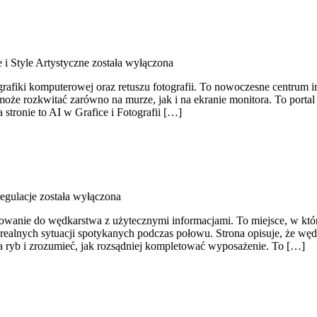
e i Style Artystyczne
została wyłączona
, grafiki komputerowej oraz retuszu fotografii. To nowoczesne centrum 
 rozkwitać zarówno na murze, jak i na ekranie monitora. To portal d
stronie to AI w Grafice i Fotografii […]
regulacje
została wyłączona
iłowanie do wędkarstwa z użytecznymi informacjami. To miejsce, w k
realnych sytuacji spotykanych podczas połowu. Strona opisuje, że wędka
ia ryb i zrozumieć, jak rozsądniej kompletować wyposażenie. To […]