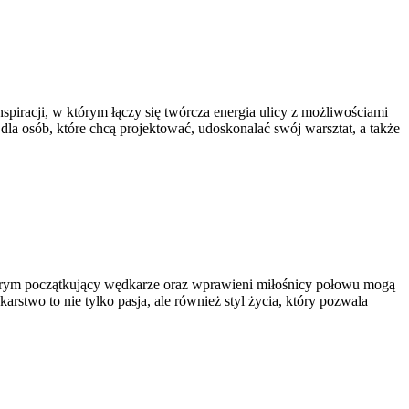
inspiracji, w którym łączy się twórcza energia ulicy z możliwościami
la osób, które chcą projektować, udoskonalać swój warsztat, a także
tórym początkujący wędkarze oraz wprawieni miłośnicy połowu mogą
rstwo to nie tylko pasja, ale również styl życia, który pozwala