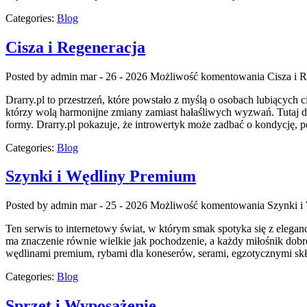
Categories:
Blog
Cisza i Regeneracja
Posted by admin
mar - 26 - 2026
Możliwość komentowania
Cisza i 
Drarry.pl to przestrzeń, które powstało z myślą o osobach lubiących 
którzy wolą harmonijne zmiany zamiast hałaśliwych wyzwań. Tutaj die
formy. Drarry.pl pokazuje, że introwertyk może zadbać o kondycję, 
Categories:
Blog
Szynki i Wędliny Premium
Posted by admin
mar - 25 - 2026
Możliwość komentowania
Szynki i
Ten serwis to internetowy świat, w którym smak spotyka się z elega
ma znaczenie równie wielkie jak pochodzenie, a każdy miłośnik dob
wędlinami premium, rybami dla koneserów, serami, egzotycznymi skła
Categories:
Blog
Sprzęt i Wyposażenie