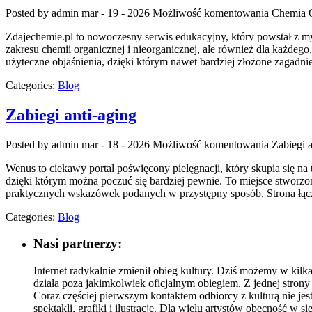
Posted by admin
mar - 19 - 2026
Możliwość komentowania
Chemia 
Zdajechemie.pl to nowoczesny serwis edukacyjny, który powstał z my
zakresu chemii organicznej i nieorganicznej, ale również dla każdego
użyteczne objaśnienia, dzięki którym nawet bardziej złożone zagadnie
Categories:
Blog
Zabiegi anti-aging
Posted by admin
mar - 18 - 2026
Możliwość komentowania
Zabiegi a
Wenus to ciekawy portal poświęcony pielęgnacji, który skupia się na
dzięki którym można poczuć się bardziej pewnie. To miejsce stworzo
praktycznych wskazówek podanych w przystępny sposób. Strona łąc
Categories:
Blog
Nasi partnerzy:
Internet radykalnie zmienił obieg kultury. Dziś możemy w kilka
działa poza jakimkolwiek oficjalnym obiegiem. Z jednej strony
Coraz częściej pierwszym kontaktem odbiorcy z kulturą nie jest
spektakli, grafiki i ilustracje. Dla wielu artystów obecność w s