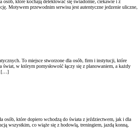
a osób, które kochają delektować się świadomie, ciekawie i z
ycję. Motywem przewodnim serwisu jest autentyczne jedzenie uliczne,
znych. To miejsce stworzone dla osób, firm i instytucji, które
awia świat, w którym pomysłowość łączy się z planowaniem, a każdy
ń […]
a osób, które dopiero wchodzą do świata z jeździectwem, jak i dla
acją wszystkim, co wiąże się z hodowlą, treningiem, jazdą konną,