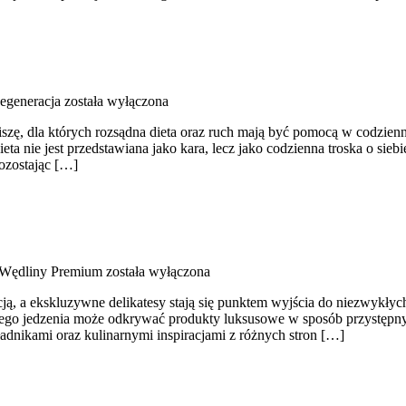
Regeneracja
została wyłączona
ciszę, dla których rozsądna dieta oraz ruch mają być pomocą w codzienn
ta nie jest przedstawiana jako kara, lecz jako codzienna troska o sie
pozostając […]
 Wędliny Premium
została wyłączona
ncją, a ekskluzywne delikatesy stają się punktem wyjścia do niezwykły
rego jedzenia może odkrywać produkty luksusowe w sposób przystępny.
dnikami oraz kulinarnymi inspiracjami z różnych stron […]