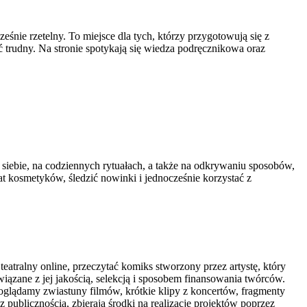
nie rzetelny. To miejsce dla tych, którzy przygotowują się z
yć trudny. Na stronie spotykają się wiedza podręcznikowa oraz
o siebie, na codziennych rytuałach, a także na odkrywaniu sposobów,
t kosmetyków, śledzić nowinki i jednocześnie korzystać z
eatralny online, przeczytać komiks stworzony przez artystę, który
iązane z jej jakością, selekcją i sposobem finansowania twórców.
m oglądamy zwiastuny filmów, krótkie klipy z koncertów, fragmenty
 z publicznością, zbierają środki na realizację projektów poprzez