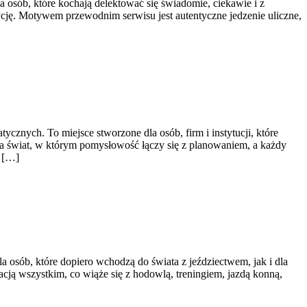
a osób, które kochają delektować się świadomie, ciekawie i z
ycję. Motywem przewodnim serwisu jest autentyczne jedzenie uliczne,
znych. To miejsce stworzone dla osób, firm i instytucji, które
awia świat, w którym pomysłowość łączy się z planowaniem, a każdy
ń […]
a osób, które dopiero wchodzą do świata z jeździectwem, jak i dla
acją wszystkim, co wiąże się z hodowlą, treningiem, jazdą konną,