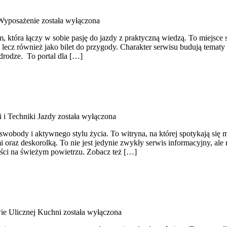
 Wyposażenie
została wyłączona
óra łączy w sobie pasję do jazdy z praktyczną wiedzą. To miejsce st
, lecz również jako bilet do przygody. Charakter serwisu budują temat
 drodze. To portal dla […]
i i Techniki Jazdy
została wyłączona
 swobody i aktywnego stylu życia. To witryna, na której spotykają się m
raz deskorolką. To nie jest jedynie zwykły serwis informacyjny, ale
ści na świeżym powietrzu. Zobacz też […]
ie Ulicznej Kuchni
została wyłączona