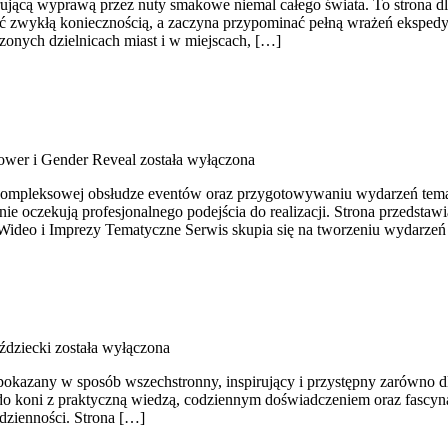
irującą wyprawą przez nuty smakowe niemal całego świata. To strona dl
 być zwykłą koniecznością, a zaczyna przypominać pełną wrażeń eksped
czonych dzielnicach miast i w miejscach, […]
wer i Gender Reveal
została wyłączona
a kompleksowej obsłudze eventów oraz przygotowywaniu wydarzeń tematyc
śnie oczekują profesjonalnego podejścia do realizacji. Strona przedst
 Wideo i Imprezy Tematyczne Serwis skupia się na tworzeniu wydarze
ździecki
została wyłączona
 pokazany w sposób wszechstronny, inspirujący i przystępny zarówno dl
ję do koni z praktyczną wiedzą, codziennym doświadczeniem oraz fascyn
odzienności. Strona […]