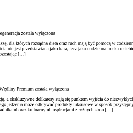
Regeneracja
została wyłączona
ciszę, dla których rozsądna dieta oraz ruch mają być pomocą w codzienn
ta nie jest przedstawiana jako kara, lecz jako codzienna troska o sie
pozostając […]
 Wędliny Premium
została wyłączona
ncją, a ekskluzywne delikatesy stają się punktem wyjścia do niezwykły
rego jedzenia może odkrywać produkty luksusowe w sposób przystępny.
dnikami oraz kulinarnymi inspiracjami z różnych stron […]