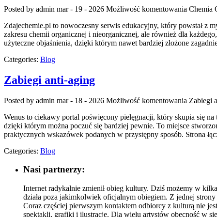
Posted by admin
mar - 19 - 2026
Możliwość komentowania
Chemia 
Zdajechemie.pl to nowoczesny serwis edukacyjny, który powstał z my
zakresu chemii organicznej i nieorganicznej, ale również dla każdego
użyteczne objaśnienia, dzięki którym nawet bardziej złożone zagadnie
Categories:
Blog
Zabiegi anti-aging
Posted by admin
mar - 18 - 2026
Możliwość komentowania
Zabiegi a
Wenus to ciekawy portal poświęcony pielęgnacji, który skupia się na
dzięki którym można poczuć się bardziej pewnie. To miejsce stworzo
praktycznych wskazówek podanych w przystępny sposób. Strona łąc
Categories:
Blog
Nasi partnerzy:
Internet radykalnie zmienił obieg kultury. Dziś możemy w kilka
działa poza jakimkolwiek oficjalnym obiegiem. Z jednej strony
Coraz częściej pierwszym kontaktem odbiorcy z kulturą nie jest
spektakli, grafiki i ilustracje. Dla wielu artystów obecność w s