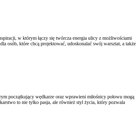
inspiracji, w którym łączy się twórcza energia ulicy z możliwościami
la osób, które chcą projektować, udoskonalać swój warsztat, a także
tórym początkujący wędkarze oraz wprawieni miłośnicy połowu mogą
rstwo to nie tylko pasja, ale również styl życia, który pozwala