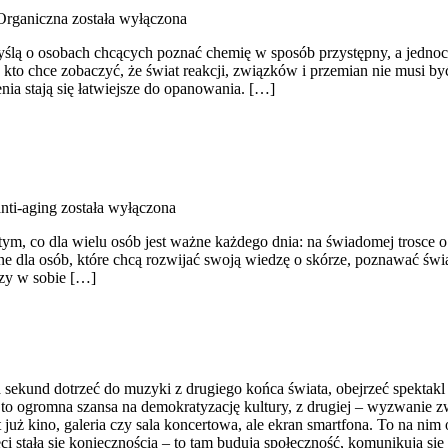
Organiczna
została wyłączona
ślą o osobach chcących poznać chemię w sposób przystępny, a jednocześ
, kto chce zobaczyć, że świat reakcji, związków i przemian nie musi b
nia stają się łatwiejsze do opanowania. […]
nti-aging
została wyłączona
 tym, co dla wielu osób jest ważne każdego dnia: na świadomej trosce 
ne dla osób, które chcą rozwijać swoją wiedzę o skórze, poznawać świa
zy w sobie […]
 sekund dotrzeć do muzyki z drugiego końca świata, obejrzeć spektakl t
 to ogromna szansa na demokratyzację kultury, z drugiej – wyzwanie zw
 już kino, galeria czy sala koncertowa, ale ekran smartfona. To na ni
ieci stała się koniecznością – to tam budują społeczność, komunikują się