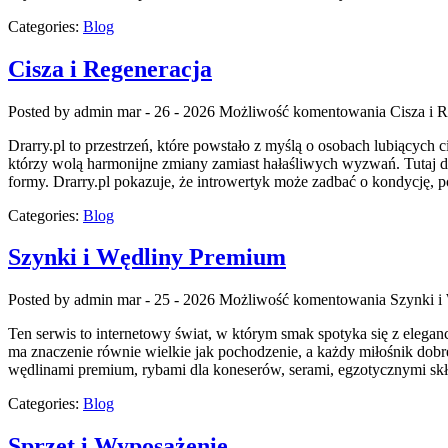
Categories:
Blog
Cisza i Regeneracja
Posted by admin
mar - 26 - 2026
Możliwość komentowania
Cisza i 
Drarry.pl to przestrzeń, które powstało z myślą o osobach lubiących 
którzy wolą harmonijne zmiany zamiast hałaśliwych wyzwań. Tutaj die
formy. Drarry.pl pokazuje, że introwertyk może zadbać o kondycję, 
Categories:
Blog
Szynki i Wędliny Premium
Posted by admin
mar - 25 - 2026
Możliwość komentowania
Szynki i
Ten serwis to internetowy świat, w którym smak spotyka się z elega
ma znaczenie równie wielkie jak pochodzenie, a każdy miłośnik dob
wędlinami premium, rybami dla koneserów, serami, egzotycznymi skła
Categories:
Blog
Sprzęt i Wyposażenie