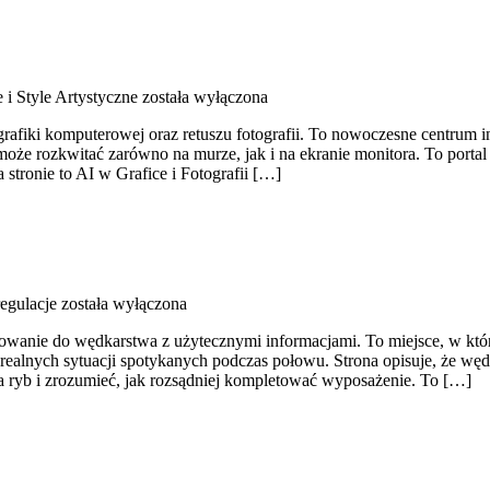
e i Style Artystyczne
została wyłączona
, grafiki komputerowej oraz retuszu fotografii. To nowoczesne centrum 
 rozkwitać zarówno na murze, jak i na ekranie monitora. To portal d
stronie to AI w Grafice i Fotografii […]
regulacje
została wyłączona
iłowanie do wędkarstwa z użytecznymi informacjami. To miejsce, w k
realnych sytuacji spotykanych podczas połowu. Strona opisuje, że wędka
ia ryb i zrozumieć, jak rozsądniej kompletować wyposażenie. To […]