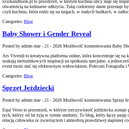
icookandbook.pl to przestrzeń, w którym kuchnia ulicy staje się insp
otwartością na kulinarne odkrycia. Tutaj codzienny danie przestaje
czyli kuchnia, która rodzi się na targach, w małych budkach, w zatło
Categories:
Blog
Baby Shower i Gender Reveal
Posted by admin
mar - 21 - 2026
Możliwość komentowania
Baby Sho
Ars Vivendi to kreatywna platforma online, która koncentruje się n
szukają nietuzinkowych inspiracji na spotkania specjalne, a jednocze
event może stać się efektownym widowiskiem. Polecam Fotografia i
Categories:
Blog
Sprzęt Jeździecki
Posted by admin
mar - 21 - 2026
Możliwość komentowania
Sprzęt Je
Equi Verso to przestrzeń, w którym rzeczywistość jeździecka zostaje
tych, którzy od lat żyją w rytmie stadniny. To blog, który łączy pas
relacją człowieka ze zwierzęciem i atmosferą prawdziwej stajennej c