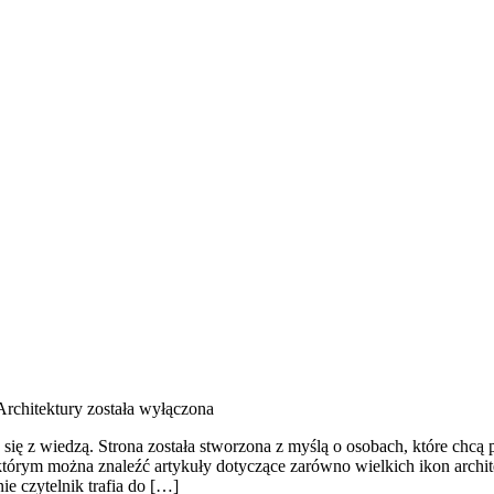
Architektury
została wyłączona
a się z wiedzą. Strona została stworzona z myślą o osobach, które ch
 którym można znaleźć artykuły dotyczące zarówno wielkich ikon archit
ie czytelnik trafia do […]