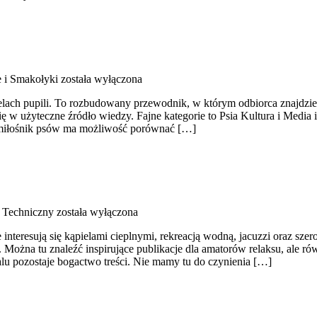
 i Smakołyki
została wyłączona
cielach pupili. To rozbudowany przewodnik, w którym odbiorca znajdzi
ę w użyteczne źródło wiedzy. Fajne kategorie to Psia Kultura i Media 
u miłośnik psów ma możliwość porównać […]
 Techniczny
została wyłączona
re interesują się kąpielami cieplnymi, rekreacją wodną, jacuzzi oraz s
ożna tu znaleźć inspirujące publikacje dla amatorów relaksu, ale ró
talu pozostaje bogactwo treści. Nie mamy tu do czynienia […]