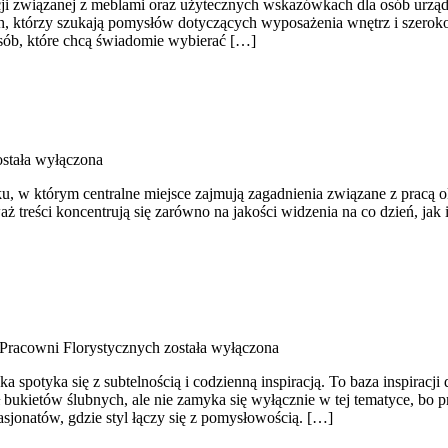
żacji związanej z meblami oraz użytecznych wskazówkach dla osób urząd
ch, którzy szukają pomysłów dotyczących wyposażenia wnętrz i szerok
osób, które chcą świadomie wybierać […]
stała wyłączona
u, w którym centralne miejsce zajmują zagadnienia związane z pracą ok
eważ treści koncentrują się zarówno na jakości widzenia na co dzień, jak
z Pracowni Florystycznych
została wyłączona
spotyka się z subtelnością i codzienną inspiracją. To baza inspiracji
ł bukietów ślubnych, ale nie zamyka się wyłącznie w tej tematyce, bo p
sjonatów, gdzie styl łączy się z pomysłowością. […]