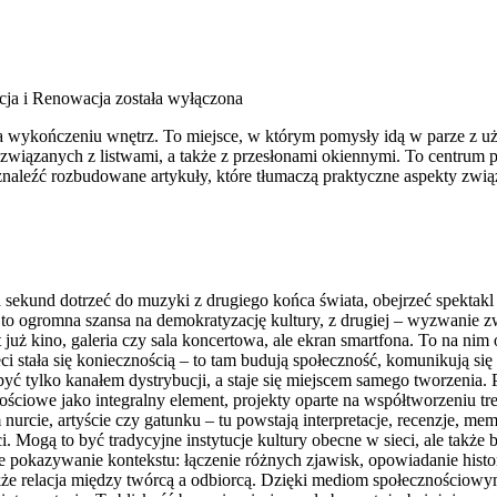
ja i Renowacja
została wyłączona
 na wykończeniu wnętrz. To miejsce, w którym pomysły idą w parze z
związanych z listwami, a także z przesłonami okiennymi. To centrum 
naleźć rozbudowane artykuły, które tłumaczą praktyczne aspekty zwią
 sekund dotrzeć do muzyki z drugiego końca świata, obejrzeć spektakl t
 to ogromna szansa na demokratyzację kultury, z drugiej – wyzwanie zw
 już kino, galeria czy sala koncertowa, ale ekran smartfona. To na ni
ieci stała się koniecznością – to tam budują społeczność, komunikują się
ć tylko kanałem dystrybucji, a staje się miejscem samego tworzenia. 
ściowe jako integralny element, projekty oparte na współtworzeniu tr
nurcie, artyście czy gatunku – tu powstają interpretacje, recenzje, 
. Mogą to być tradycyjne instytucje kultury obecne w sieci, ale także b
kże pokazywanie kontekstu: łączenie różnych zjawisk, opowiadanie his
e relacja między twórcą a odbiorcą. Dzięki mediom społecznościowym 