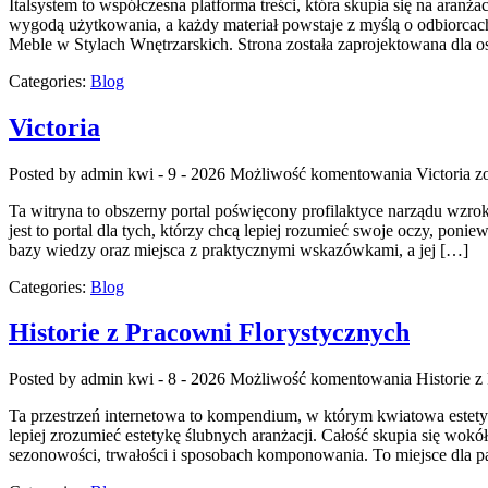
Italsystem to współczesna platforma treści, która skupia się na aran
wygodą użytkowania, a każdy materiał powstaje z myślą o odbiorca
Meble w Stylach Wnętrzarskich. Strona została zaprojektowana dla 
Categories:
Blog
Victoria
Posted by admin
kwi - 9 - 2026
Możliwość komentowania
Victoria
zo
Ta witryna to obszerny portal poświęcony profilaktyce narządu wzrok
jest to portal dla tych, którzy chcą lepiej rozumieć swoje oczy, poni
bazy wiedzy oraz miejsca z praktycznymi wskazówkami, a jej […]
Categories:
Blog
Historie z Pracowni Florystycznych
Posted by admin
kwi - 8 - 2026
Możliwość komentowania
Historie 
Ta przestrzeń internetowa to kompendium, w którym kwiatowa estetyka 
lepiej zrozumieć estetykę ślubnych aranżacji. Całość skupia się wokó
sezonowości, trwałości i sposobach komponowania. To miejsce dla pa