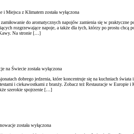
e i Miejsca z Klimatem
została wyłączona
ą, a zamiłowanie do aromatycznych napojów zamienia się w praktyczne p
niących rozgrzewające napoje, a także dla tych, którzy po prostu chcą
Kawy. Na stronie […]
cje na Świecie
została wyłączona
jonatach dobrego jedzenia, które koncentruje się na kuchniach świata 
testami i ciekawostkami z branży. Zobacz też Restauracje w Europie i
także szerokie spojrzenie […]
enowacje
została wyłączona