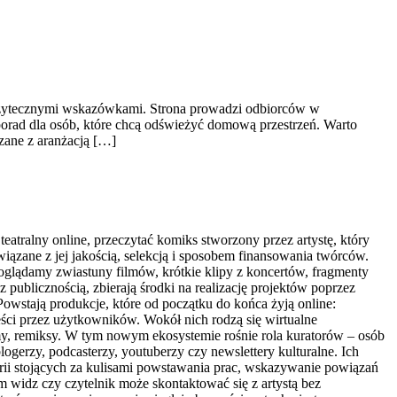
 użytecznymi wskazówkami. Strona prowadzi odbiorców w
porad dla osób, które chcą odświeżyć domową przestrzeń. Warto
zane z aranżacją […]
eatralny online, przeczytać komiks stworzony przez artystę, który
iązane z jej jakością, selekcją i sposobem finansowania twórców.
m oglądamy zwiastuny filmów, krótkie klipy z koncertów, fragmenty
 z publicznością, zbierają środki na realizację projektów poprzez
Powstają produkcje, które od początku do końca żyją online:
eści przez użytkowników. Wokół nich rodzą się wirtualne
memy, remiksy. W tym nowym ekosystemie rośnie rola kuratorów – osób
logerzy, podcasterzy, youtuberzy czy newslettery kulturalne. Ich
torii stojących za kulisami powstawania prac, wskazywanie powiązań
widz czy czytelnik może skontaktować się z artystą bez