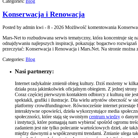
Categories:
Blog
Konserwacja i Renowacja
Posted by admin
kwi - 8 - 2026
Możliwość komentowania
Konserwac
Mars-Net to rozbudowana serwis tematyczny, która koncentruje się
odnajdywaniu najlepszych inspiracji, pokazując bogactwo rozwiązań 
przeczytać: Konserwacja i Renowacja i Mars.Net. Na stronie można z
Categories:
Blog
Nasi partnerzy:
Internet radykalnie zmienił obieg kultury. Dziś możemy w kilka
działa poza jakimkolwiek oficjalnym obiegiem. Z jednej strony
Coraz częściej pierwszym kontaktem odbiorcy z kulturą nie jest
spektakli, grafiki i ilustracje. Dla wielu artystów obecność w s
platformy crowdfundingowe. Równocześnie internet przestaje by
interaktywne opowieści, dzieła wykorzystujące media społeczno
społeczności, które stają się swoistym
centrum wiedzy
o danym 
i instytucji, które pomagają nam wybierać spośród ogromu treści
zadaniem jest nie tylko polecanie wartościowych dzieł, ale ta
między dawnymi a współczesnymi trendami. Zmianie ulega takż