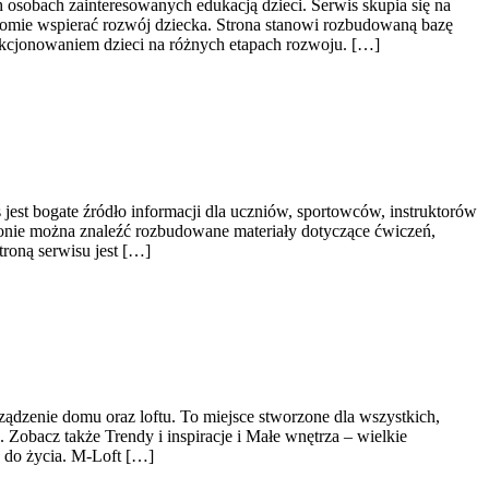
h osobach zainteresowanych edukacją dzieci. Serwis skupia się na
domie wspierać rozwój dziecka. Strona stanowi rozbudowaną bazę
kcjonowaniem dzieci na różnych etapach rozwoju. […]
est bogate źródło informacji dla uczniów, sportowców, instruktorów
tronie można znaleźć rozbudowane materiały dotyczące ćwiczeń,
troną serwisu jest […]
ądzenie domu oraz loftu. To miejsce stworzone dla wszystkich,
 Zobacz także Trendy i inspiracje i Małe wnętrza – wielkie
e do życia. M-Loft […]