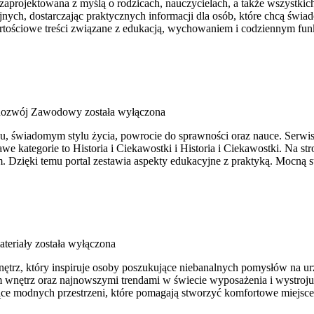
a zaprojektowana z myślą o rodzicach, nauczycielach, a także wszystkic
ych, dostarczając praktycznych informacji dla osób, które chcą świa
rtościowe treści związane z edukacją, wychowaniem i codziennym fun
 Rozwój Zawodowy
została wyłączona
, świadomym stylu życia, powrocie do sprawności oraz nauce. Serwis j
e kategorie to Historia i Ciekawostki i Historia i Ciekawostki. Na s
m. Dzięki temu portal zestawia aspekty edukacyjne z praktyką. Mocną s
ateriały
została wyłączona
trz, który inspiruje osoby poszukujące niebanalnych pomysłów na urz
em wnętrz oraz najnowszymi trendami w świecie wyposażenia i wystroju.
zące modnych przestrzeni, które pomagają stworzyć komfortowe miejsc