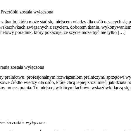
 Przeróbki
została wyłączona
z tkanin, która może stać się miejscem wiedzy dla osób uczących się p
 na wskazówkach związanych z szyciem, doborem tkanin, wykonywaniem
netowy poradnik, który pokazuje, że szycie może być nie tylko […]
rania
została wyłączona
ony pralnictwu, profesjonalnym rozwiązaniom pralniczym, sprzętowi w
 źródło wiedzy dla osób, które chcą lepiej zrozumieć, jak działa now
ny proces prania. To miejsce, w którym fachowe wskazówki łączą się z
iecka
została wyłączona