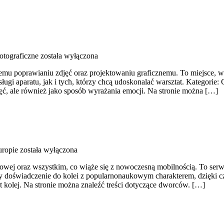
otograficzne
została wyłączona
wemu poprawianiu zdjęć oraz projektowaniu graficznemu. To miejsce, w
ługi aparatu, jak i tych, którzy chcą udoskonalać warsztat. Kategori
jęć, ale również jako sposób wyrażania emocji. Na stronie można […]
uropie
została wyłączona
jowej oraz wszystkim, co wiąże się z nowoczesną mobilnością. To serwis
zy doświadczenie do kolei z popularnonaukowym charakterem, dzięki 
t kolej. Na stronie można znaleźć treści dotyczące dworców. […]