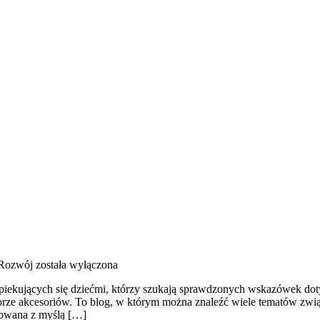
 Rozwój
została wyłączona
piekujących się dziećmi, którzy szukają sprawdzonych wskazówek dot
borze akcesoriów. To blog, w którym można znaleźć wiele tematów zw
otowana z myślą […]