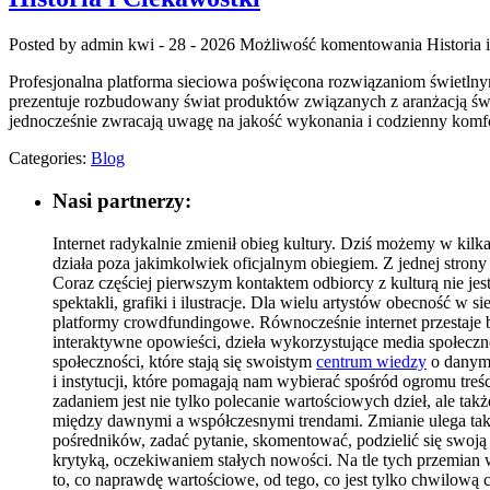
Posted by admin
kwi - 28 - 2026
Możliwość komentowania
Historia 
Profesjonalna platforma sieciowa poświęcona rozwiązaniom świetlnym 
prezentuje rozbudowany świat produktów związanych z aranżacją świat
jednocześnie zwracają uwagę na jakość wykonania i codzienny komfo
Categories:
Blog
Nasi partnerzy:
Internet radykalnie zmienił obieg kultury. Dziś możemy w kilka
działa poza jakimkolwiek oficjalnym obiegiem. Z jednej strony
Coraz częściej pierwszym kontaktem odbiorcy z kulturą nie jest
spektakli, grafiki i ilustracje. Dla wielu artystów obecność w s
platformy crowdfundingowe. Równocześnie internet przestaje by
interaktywne opowieści, dzieła wykorzystujące media społeczno
społeczności, które stają się swoistym
centrum wiedzy
o danym 
i instytucji, które pomagają nam wybierać spośród ogromu treści
zadaniem jest nie tylko polecanie wartościowych dzieł, ale ta
między dawnymi a współczesnymi trendami. Zmianie ulega takż
pośredników, zadać pytanie, skomentować, podzielić się swoją i
krytyką, oczekiwaniem stałych nowości. Na tle tych przemian w
to, co naprawdę wartościowe, od tego, co jest tylko chwilow