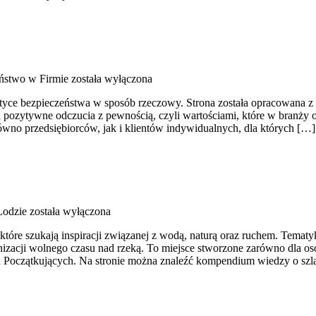
ństwo w Firmie
została wyłączona
tyce bezpieczeństwa w sposób rzeczowy. Strona została opracowana z my
 pozytywne odczucia z pewnością, czyli wartościami, które w branży
wno przedsiębiorców, jak i klientów indywidualnych, dla których […]
Łodzie
została wyłączona
 które szukają inspiracji związanej z wodą, naturą oraz ruchem. Tema
izacji wolnego czasu nad rzeką. To miejsce stworzone zarówno dla os
la Początkujących. Na stronie można znaleźć kompendium wiedzy o sz