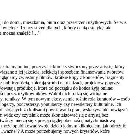
ji do domu, mieszkania, biura oraz przestrzeni użytkowych. Serwis
ętrze. To przestrzeń dla tych, którzy cenią estetykę, ale
ie można znaleźć […]
eatralny online, przeczytać komiks stworzony przez artystę, który
iązane z jej jakością, selekcją i sposobem finansowania twórców.
m oglądamy zwiastuny filmów, krótkie klipy z koncertów, fragmenty
 z publicznością, zbierają środki na realizację projektów poprzez
Powstają produkcje, które od początku do końca żyją online:
eści przez użytkowników. Wokół nich rodzą się wirtualne
memy, remiksy. W tym nowym ekosystemie rośnie rola kuratorów – osób
logerzy, podcasterzy, youtuberzy czy newslettery kulturalne. Ich
torii stojących za kulisami powstawania prac, wskazywanie powiązań
widz czy czytelnik może skontaktować się z artystą bez
 twórcy mierzą się z presją ciągłej obecności, natychmiastową
dy może opublikować swoje dzieło jednym kliknięciem, jak odróżnić
co „ważne”? A może potrzebujemy nowych kryteriów, które