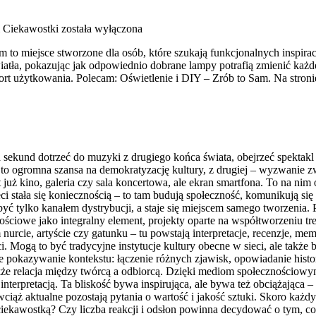
i Ciekawostki
została wyłączona
to miejsce stworzone dla osób, które szukają funkcjonalnych inspirac
ła, pokazując jak odpowiednio dobrane lampy potrafią zmienić każde wn
rt użytkowania. Polecam: Oświetlenie i DIY – Zrób to Sam. Na stron
 sekund dotrzeć do muzyki z drugiego końca świata, obejrzeć spektakl t
 to ogromna szansa na demokratyzację kultury, z drugiej – wyzwanie zw
 już kino, galeria czy sala koncertowa, ale ekran smartfona. To na ni
ieci stała się koniecznością – to tam budują społeczność, komunikują się
ć tylko kanałem dystrybucji, a staje się miejscem samego tworzenia. 
ściowe jako integralny element, projekty oparte na współtworzeniu tr
nurcie, artyście czy gatunku – tu powstają interpretacje, recenzje, 
. Mogą to być tradycyjne instytucje kultury obecne w sieci, ale także b
kże pokazywanie kontekstu: łączenie różnych zjawisk, opowiadanie his
e relacja między twórcą a odbiorcą. Dzięki mediom społecznościowym 
nterpretacją. Ta bliskość bywa inspirująca, ale bywa też obciążająca –
ciąż aktualne pozostają pytania o wartość i jakość sztuki. Skoro każ
ą ciekawostką? Czy liczba reakcji i odsłon powinna decydować o tym, 