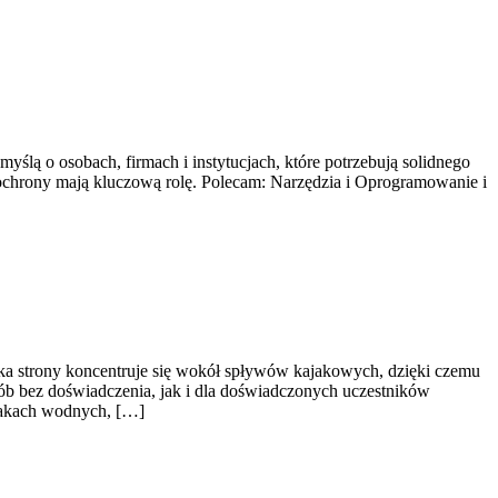
ślą o osobach, firmach i instytucjach, które potrzebują solidnego
 ochrony mają kluczową rolę. Polecam: Narzędzia i Oprogramowanie i
tyka strony koncentruje się wokół spływów kajakowych, dzięki czemu
ób bez doświadczenia, jak i dla doświadczonych uczestników
lakach wodnych, […]